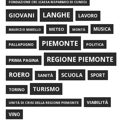
FONDAZIONE CRC (CASSA RISPARMIO DI CUNEO)
LANGHE
GIOVANI
LAVORO
METEO
MUSICA
MONTÀ
MAURIZIO MARELLO
PIEMONTE
POLITICA
PALLAPUGNO
REGIONE PIEMONTE
PRIMA PAGINA
ROERO
SCUOLA
SPORT
SANITÀ
TURISMO
TORINO
VIABILITÀ
UNITÀ DI CRISI DELLA REGIONE PIEMONTE
VINO