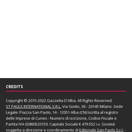
CREDITS
Copyright © 2015-2022 Gazzetta D'Alba. All Rights Reserved.
ST PAULS INTERNATIONAL S.R.L.
Via Giotto, 36 - 20145 Milano. Sede
Legale: Piazza San Paolo, 14 - 12051 Alba (CN) Iscritta al registro
delle Imprese di Cuneo - Numero di iscrizione, Codice Fiscale e
Partita IVA 02860520150. Capitale Sociale € 479.552 i.v. Società
soggetta a direzione e coordinamento di
Editoriale San Paolo
S.r.l.
-