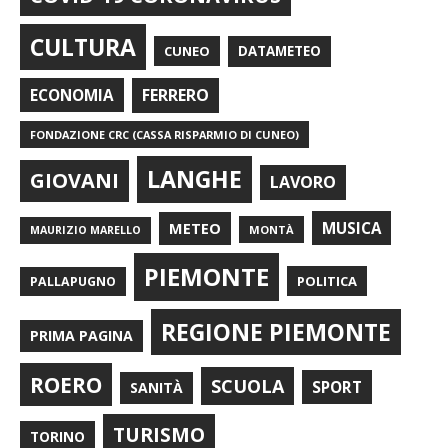
CULTURA
CUNEO
DATAMETEO
FERRERO
ECONOMIA
FONDAZIONE CRC (CASSA RISPARMIO DI CUNEO)
LANGHE
GIOVANI
LAVORO
METEO
MUSICA
MONTÀ
MAURIZIO MARELLO
PIEMONTE
POLITICA
PALLAPUGNO
REGIONE PIEMONTE
PRIMA PAGINA
ROERO
SCUOLA
SPORT
SANITÀ
TURISMO
TORINO