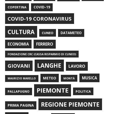
COPERTINA
COVID-19
COVID-19 CORONAVIRUS
CULTURA
CUNEO
DATAMETEO
FERRERO
ECONOMIA
FONDAZIONE CRC (CASSA RISPARMIO DI CUNEO)
LANGHE
GIOVANI
LAVORO
METEO
MUSICA
MONTÀ
MAURIZIO MARELLO
PIEMONTE
POLITICA
PALLAPUGNO
REGIONE PIEMONTE
PRIMA PAGINA