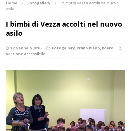
Home
Fotogallery
I bimbi di Vezza accolti nel nuovo
asilo
I bimbi di Vezza accolti nel nuovo
asilo
12 Gennaio 2016
Fotogallery
,
Primo Piano
,
Roero
Versione accessibile