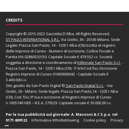
CREDITS
Copyright © 2015-2022 Gazzetta D'Alba. All Rights Reserved.
ST PAULS INTERNATIONAL S.R.L.
Via Giotto, 36 - 20145 Milano. Sede
Legale: Piazza San Paolo, 14 - 12051 Alba (CN) Iscritta al registro
delle Imprese di Cuneo - Numero di iscrizione, Codice Fiscale e
Partita IVA 02860520150. Capitale Sociale € 479.552 i.v. Società
soggetta a direzione e coordinamento di
Editoriale San Paolo
S.r.l.
-
Piazza San Paolo, 14 - 12051 Alba (CN) - P.IVA/Cod.fisc./Iscrizione
Registro Imprese di Cuneo 01660660042 - Capitale Sociale €
3.400.000 i.v.
Sito gestito da
San Paolo Digital
©
San Paolo Digital S.r.l.
, - Via
Giotto, 36 - Milano. Sede legale: Piazza San Paolo,14 - 12051 Alba
(CN), Cod. fisc./P.Iva e iscrizione al Registro Imprese di Cuneo
n.10057461005 – R.E.A. 279529. Capitale sociale € 30.000,00 i.v.
Per la tua pubblicità sul giornale:
A. Manzoni & C S.p.a.
tel
0171.609122
Informativa Whistleblowing
Cookie policy
Privacy