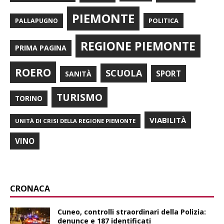
PIEMONTE
POLITICA
PALLAPUGNO
REGIONE PIEMONTE
PRIMA PAGINA
ROERO
SCUOLA
SPORT
SANITÀ
TURISMO
TORINO
VIABILITÀ
UNITÀ DI CRISI DELLA REGIONE PIEMONTE
VINO
CRONACA
Cuneo, controlli straordinari della Polizia:
denunce e 187 identificati