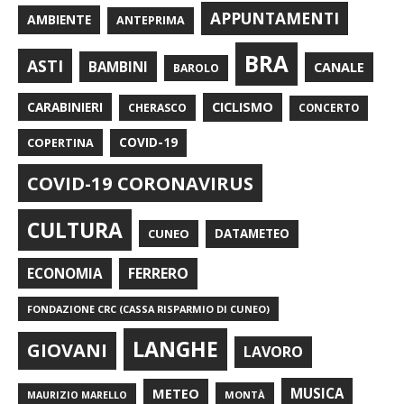
APPUNTAMENTI
AMBIENTE
ANTEPRIMA
BRA
ASTI
BAMBINI
CANALE
BAROLO
CARABINIERI
CICLISMO
CHERASCO
CONCERTO
COPERTINA
COVID-19
COVID-19 CORONAVIRUS
CULTURA
CUNEO
DATAMETEO
FERRERO
ECONOMIA
FONDAZIONE CRC (CASSA RISPARMIO DI CUNEO)
LANGHE
GIOVANI
LAVORO
METEO
MUSICA
MONTÀ
MAURIZIO MARELLO