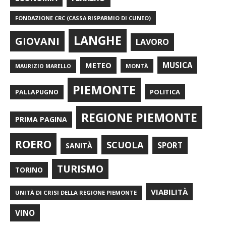
FONDAZIONE CRC (CASSA RISPARMIO DI CUNEO)
LANGHE
GIOVANI
LAVORO
METEO
MUSICA
MONTÀ
MAURIZIO MARELLO
PIEMONTE
POLITICA
PALLAPUGNO
REGIONE PIEMONTE
PRIMA PAGINA
ROERO
SCUOLA
SPORT
SANITÀ
TURISMO
TORINO
VIABILITÀ
UNITÀ DI CRISI DELLA REGIONE PIEMONTE
VINO