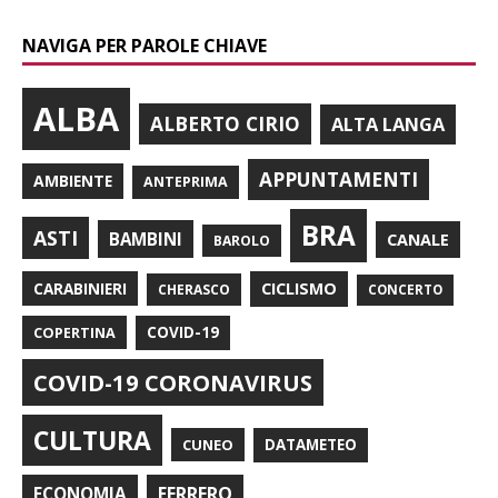
NAVIGA PER PAROLE CHIAVE
ALBA
ALBERTO CIRIO
ALTA LANGA
APPUNTAMENTI
AMBIENTE
ANTEPRIMA
BRA
ASTI
BAMBINI
CANALE
BAROLO
CARABINIERI
CICLISMO
CHERASCO
CONCERTO
COPERTINA
COVID-19
COVID-19 CORONAVIRUS
CULTURA
CUNEO
DATAMETEO
FERRERO
ECONOMIA