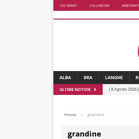
CHI SIAMO
COLLABORA
ABBONATI
ALBA
BRA
LANGHE
R
[ 8 Agosto 2026 
ULTIME NOTIZIE
rotatoria
ALB
[ 8 Agosto 2026 
Home
grandine
LANGHE
grandine
[ 8 Agosto 2026 