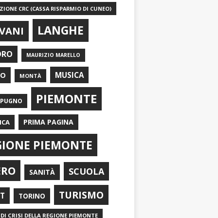
IONE CRC (CASSA RISPARMIO DI CUNEO)
LANGHE
VANI
ORO
MAURIZIO MARELLO
EO
MUSICA
MONTÀ
PIEMONTE
APUGNO
PRIMA PAGINA
ICA
GIONE PIEMONTE
ERO
SCUOLA
SANITÀ
TURISMO
RT
TORINO
DI CRISI DELLA REGIONE PIEMONTE