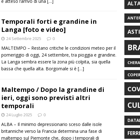
è atteso l’arrivo di una
[…]
ALT
ANTE
Temporali forti e grandine in
Langa [foto e video]
AST
24 Settembre 2025
0
BR
MALTEMPO – Restano critiche le condizioni meteo per il
pomeriggio di oggi, 24 settembre, tra pioggia e grandine.
La Langa sembra essere la zona più colpita, sia quella
CHER
bassa che quella alta. Borgomale si è
[…]
COPE
COV
Maltempo / Dopo la grandine di
ieri, oggi sono previsti altri
CU
temporali
24 Luglio 2025
0
DATA
ALBA – Il minimo depressionario sceso dalle isole
britanniche verso la Francia determina una fase di
FERR
maltempo sul Piemonte che, dopo i temporali di