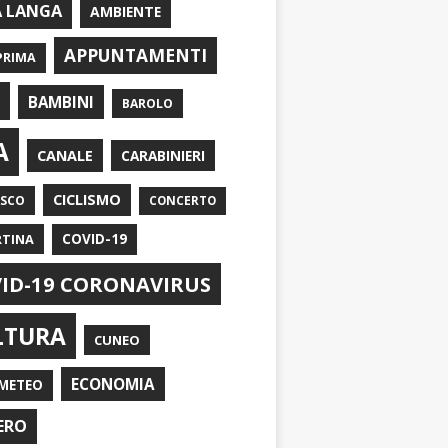
A LANGA
AMBIENTE
APPUNTAMENTI
PRIMA
I
BAMBINI
BAROLO
A
CANALE
CARABINIERI
CICLISMO
ASCO
CONCERTO
RTINA
COVID-19
ID-19 CORONAVIRUS
LTURA
CUNEO
ECONOMIA
METEO
ERO