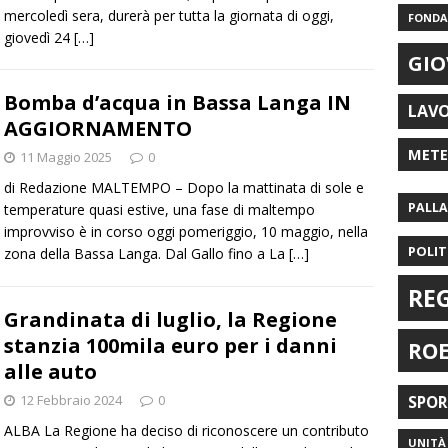
mercoledì sera, durerà per tutta la giornata di oggi,
FONDAZ
giovedì 24
[…]
GIO
Bomba d’acqua in Bassa Langa IN
LAV
AGGIORNAMENTO
MET
11 Maggio 2025
0
di Redazione MALTEMPO – Dopo la mattinata di sole e
PALL
temperature quasi estive, una fase di maltempo
improvviso è in corso oggi pomeriggio, 10 maggio, nella
POLIT
zona della Bassa Langa. Dal Gallo fino a La
[…]
RE
Grandinata di luglio, la Regione
stanzia 100mila euro per i danni
RO
alle auto
12 Febbraio 2024
0
SPO
ALBA La Regione ha deciso di riconoscere un contributo
UNITÀ 