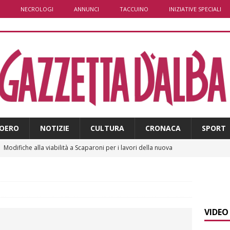
NECROLOGI
ANNUNCI
TACCUINO
INIZIATIVE SPECIALI
OERO
NOTIZIE
CULTURA
CRONACA
SPORT
]
Modifiche alla viabilità a Scaparoni per i lavori della nuova
A
]
ITINERARI / Trenta chilometri su due ruote lungo il Belbo
VIDEO
]
Cuneo, stretta della Polizia: controlli, denunce e lotta al