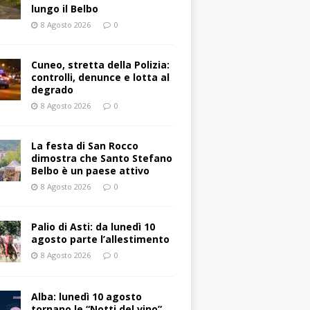
lungo il Belbo
8 Agosto 2026
0
Cuneo, stretta della Polizia:
controlli, denunce e lotta al
degrado
8 Agosto 2026
0
La festa di San Rocco
dimostra che Santo Stefano
Belbo è un paese attivo
8 Agosto 2026
0
Palio di Asti: da lunedì 10
agosto parte l’allestimento
8 Agosto 2026
0
Alba: lunedì 10 agosto
tornano le “Notti del vino”