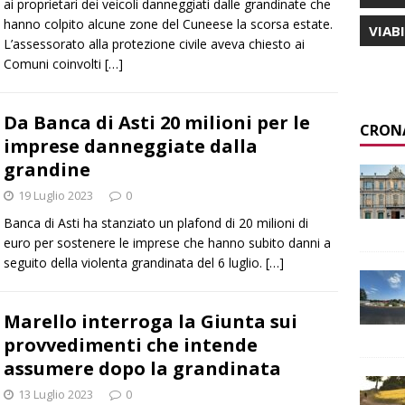
ai proprietari dei veicoli danneggiati dalle grandinate che
hanno colpito alcune zone del Cuneese la scorsa estate.
VIAB
L’assessorato alla protezione civile aveva chiesto ai
Comuni coinvolti
[…]
Da Banca di Asti 20 milioni per le
CRON
imprese danneggiate dalla
grandine
19 Luglio 2023
0
Banca di Asti ha stanziato un plafond di 20 milioni di
euro per sostenere le imprese che hanno subito danni a
seguito della violenta grandinata del 6 luglio.
[…]
Marello interroga la Giunta sui
provvedimenti che intende
assumere dopo la grandinata
13 Luglio 2023
0