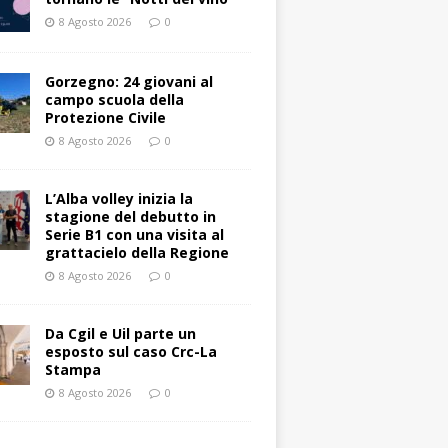
8 Agosto 2026
0
Gorzegno: 24 giovani al
campo scuola della
Protezione Civile
8 Agosto 2026
0
L’Alba volley inizia la
stagione del debutto in
Serie B1 con una visita al
grattacielo della Regione
8 Agosto 2026
0
Da Cgil e Uil parte un
esposto sul caso Crc-La
Stampa
8 Agosto 2026
0