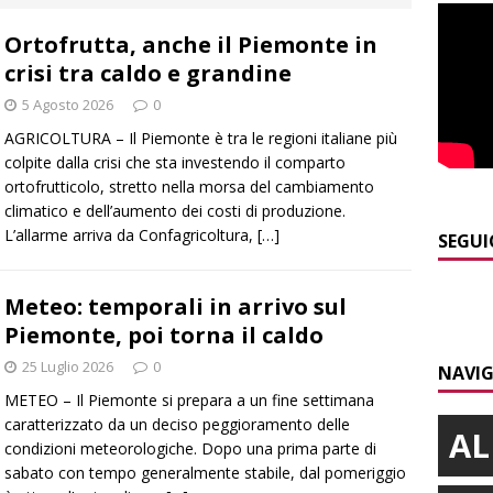
NACA
Ortofrutta, anche il Piemonte in
]
La festa di San Rocco dimostra che Santo Stefano Belbo è un
crisi tra caldo e grandine
ANGHE
5 Agosto 2026
0
]
Palio di Asti: da lunedì 10 agosto parte l’allestimento
ALTRE
AGRICOLTURA – Il Piemonte è tra le regioni italiane più
colpite dalla crisi che sta investendo il comparto
ortofrutticolo, stretto nella morsa del cambiamento
]
Alba: lunedì 10 agosto tornano le “Notti del vino”
ALBA
climatico e dell’aumento dei costi di produzione.
L’allarme arriva da Confagricoltura,
[…]
]
Gorzegno: 24 giovani al campo scuola della Protezione Civile
SEGUI
Meteo: temporali in arrivo sul
]
Banca di Asti, utile a 26,7 milioni nel primo semestre: cresce la
Piemonte, poi torna il caldo
i
ALTRE NOTIZIE
25 Luglio 2026
0
NAVIG
METEO – Il Piemonte si prepara a un fine settimana
caratterizzato da un deciso peggioramento delle
AL
condizioni meteorologiche. Dopo una prima parte di
sabato con tempo generalmente stabile, dal pomeriggio