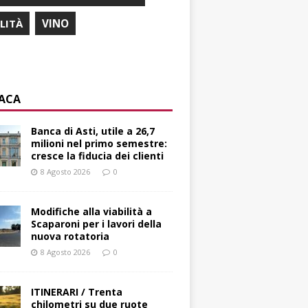
ILITÀ
VINO
ACA
Banca di Asti, utile a 26,7
milioni nel primo semestre:
cresce la fiducia dei clienti
8 Agosto 2026
0
Modifiche alla viabilità a
Scaparoni per i lavori della
nuova rotatoria
8 Agosto 2026
0
ITINERARI / Trenta
chilometri su due ruote