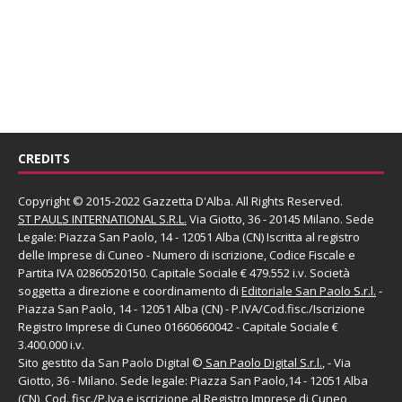
CREDITS
Copyright © 2015-2022 Gazzetta D'Alba. All Rights Reserved.
ST PAULS INTERNATIONAL S.R.L.
Via Giotto, 36 - 20145 Milano. Sede
Legale: Piazza San Paolo, 14 - 12051 Alba (CN) Iscritta al registro
delle Imprese di Cuneo - Numero di iscrizione, Codice Fiscale e
Partita IVA 02860520150. Capitale Sociale € 479.552 i.v. Società
soggetta a direzione e coordinamento di
Editoriale San Paolo
S.r.l.
-
Piazza San Paolo, 14 - 12051 Alba (CN) - P.IVA/Cod.fisc./Iscrizione
Registro Imprese di Cuneo 01660660042 - Capitale Sociale €
3.400.000 i.v.
Sito gestito da
San Paolo Digital
©
San Paolo Digital S.r.l.
, - Via
Giotto, 36 - Milano. Sede legale: Piazza San Paolo,14 - 12051 Alba
(CN), Cod. fisc./P.Iva e iscrizione al Registro Imprese di Cuneo