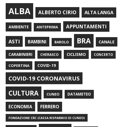
ALBA
ALBERTO CIRIO
ALTA LANGA
APPUNTAMENTI
AMBIENTE
ANTEPRIMA
BRA
ASTI
BAMBINI
CANALE
BAROLO
CARABINIERI
CICLISMO
CHERASCO
CONCERTO
COPERTINA
COVID-19
COVID-19 CORONAVIRUS
CULTURA
CUNEO
DATAMETEO
FERRERO
ECONOMIA
FONDAZIONE CRC (CASSA RISPARMIO DI CUNEO)