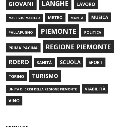
LANGHE
GIOVANI
LAVORO
METEO
MUSICA
MONTÀ
MAURIZIO MARELLO
PIEMONTE
POLITICA
PALLAPUGNO
REGIONE PIEMONTE
PRIMA PAGINA
ROERO
SCUOLA
SPORT
SANITÀ
TURISMO
TORINO
VIABILITÀ
UNITÀ DI CRISI DELLA REGIONE PIEMONTE
VINO