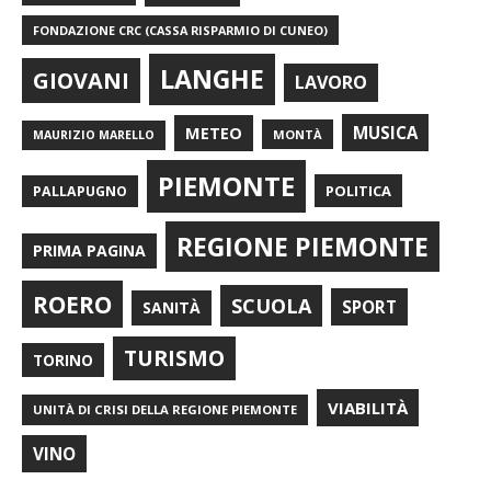
FONDAZIONE CRC (CASSA RISPARMIO DI CUNEO)
LANGHE
GIOVANI
LAVORO
METEO
MUSICA
MONTÀ
MAURIZIO MARELLO
PIEMONTE
POLITICA
PALLAPUGNO
REGIONE PIEMONTE
PRIMA PAGINA
ROERO
SCUOLA
SPORT
SANITÀ
TURISMO
TORINO
VIABILITÀ
UNITÀ DI CRISI DELLA REGIONE PIEMONTE
VINO