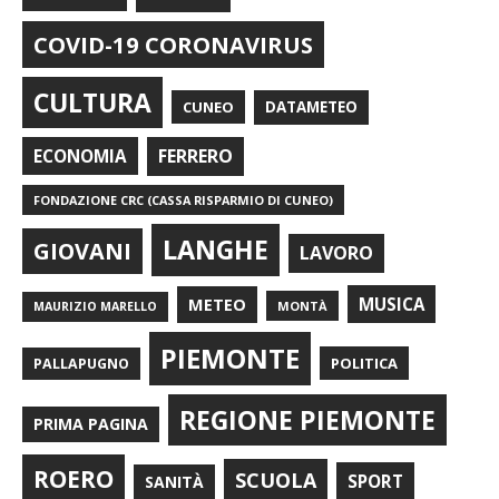
COVID-19 CORONAVIRUS
CULTURA
CUNEO
DATAMETEO
FERRERO
ECONOMIA
FONDAZIONE CRC (CASSA RISPARMIO DI CUNEO)
LANGHE
GIOVANI
LAVORO
METEO
MUSICA
MONTÀ
MAURIZIO MARELLO
PIEMONTE
POLITICA
PALLAPUGNO
REGIONE PIEMONTE
PRIMA PAGINA
ROERO
SCUOLA
SPORT
SANITÀ