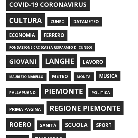
COVID-19 CORONAVIRUS
CULTURA
CUNEO
DATAMETEO
FERRERO
ECONOMIA
FONDAZIONE CRC (CASSA RISPARMIO DI CUNEO)
LANGHE
GIOVANI
LAVORO
METEO
MUSICA
MONTÀ
MAURIZIO MARELLO
PIEMONTE
POLITICA
PALLAPUGNO
REGIONE PIEMONTE
PRIMA PAGINA
ROERO
SCUOLA
SPORT
SANITÀ