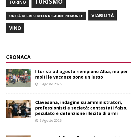
TURISMO
TORINO
VIABILITÀ
UNITÀ DI CRISI DELLA REGIONE PIEMONTE
VINO
CRONACA
I turisti ad agosto riempiono Alba, ma per
molti le vacanze sono un lusso
6 Agosto 2026
Clavesana, indagine su amministratori,
professionisti e società: contestati falso,
peculato e detenzione illecita di armi
6 Agosto 2026