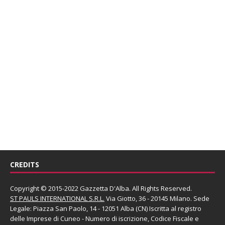
CREDITS
Copyright © 2015-2022 Gazzetta D'Alba. All Rights Reserved.
ST PAULS INTERNATIONAL S.R.L.
Via Giotto, 36 - 20145 Milano. Sede
Legale: Piazza San Paolo, 14 - 12051 Alba (CN) Iscritta al registro
delle Imprese di Cuneo - Numero di iscrizione, Codice Fiscale e