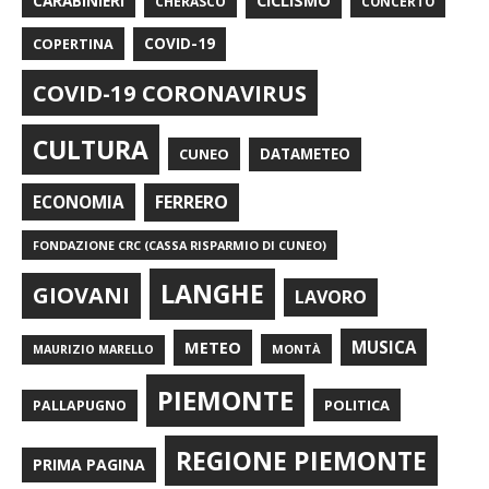
CARABINIERI
CICLISMO
CHERASCO
CONCERTO
COPERTINA
COVID-19
COVID-19 CORONAVIRUS
CULTURA
CUNEO
DATAMETEO
FERRERO
ECONOMIA
FONDAZIONE CRC (CASSA RISPARMIO DI CUNEO)
LANGHE
GIOVANI
LAVORO
METEO
MUSICA
MONTÀ
MAURIZIO MARELLO
PIEMONTE
POLITICA
PALLAPUGNO
REGIONE PIEMONTE
PRIMA PAGINA