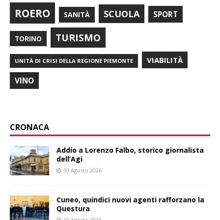
ROERO
SCUOLA
SPORT
SANITÀ
TURISMO
TORINO
VIABILITÀ
UNITÀ DI CRISI DELLA REGIONE PIEMONTE
VINO
CRONACA
Addio a Lorenzo Falbo, storico giornalista
dell’Agi
10 Agosto 2026
Cuneo, quindici nuovi agenti rafforzano la
Questura
10 Agosto 2026