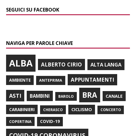
SEGUICI SU FACEBOOK
NAVIGA PER PAROLE CHIAVE
ALBA
ALBERTO CIRIO
ALTA LANGA
APPUNTAMENTI
AMBIENTE
ANTEPRIMA
BRA
ASTI
BAMBINI
CANALE
BAROLO
CARABINIERI
CICLISMO
CHERASCO
CONCERTO
COPERTINA
COVID-19
COVID-19 CORONAVIRUS