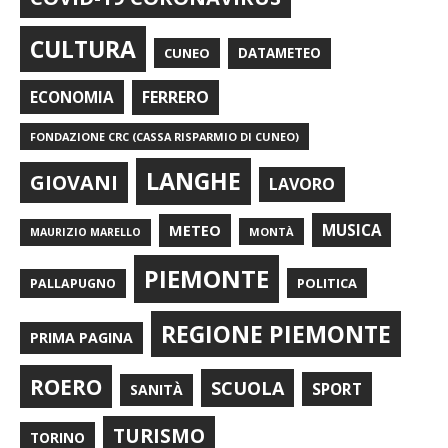
CULTURA
CUNEO
DATAMETEO
FERRERO
ECONOMIA
FONDAZIONE CRC (CASSA RISPARMIO DI CUNEO)
LANGHE
GIOVANI
LAVORO
METEO
MUSICA
MONTÀ
MAURIZIO MARELLO
PIEMONTE
POLITICA
PALLAPUGNO
REGIONE PIEMONTE
PRIMA PAGINA
ROERO
SCUOLA
SPORT
SANITÀ
TURISMO
TORINO