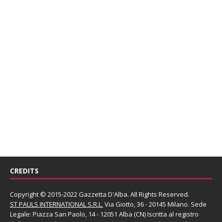
CREDITS
Copyright © 2015-2022 Gazzetta D'Alba. All Rights Reserved.
ST PAULS INTERNATIONAL S.R.L.
Via Giotto, 36 - 20145 Milano. Sede
Legale: Piazza San Paolo, 14 - 12051 Alba (CN) Iscritta al registro