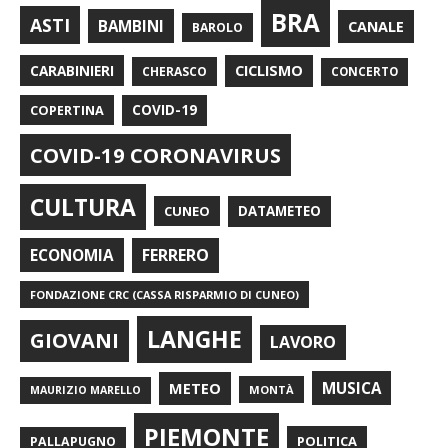
BRA
ASTI
BAMBINI
CANALE
BAROLO
CARABINIERI
CICLISMO
CHERASCO
CONCERTO
COPERTINA
COVID-19
COVID-19 CORONAVIRUS
CULTURA
CUNEO
DATAMETEO
FERRERO
ECONOMIA
FONDAZIONE CRC (CASSA RISPARMIO DI CUNEO)
LANGHE
GIOVANI
LAVORO
METEO
MUSICA
MONTÀ
MAURIZIO MARELLO
PIEMONTE
POLITICA
PALLAPUGNO