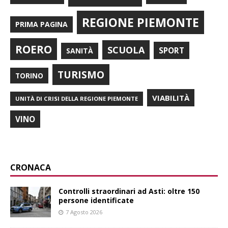
REGIONE PIEMONTE
PRIMA PAGINA
ROERO
SCUOLA
SPORT
SANITÀ
TURISMO
TORINO
VIABILITÀ
UNITÀ DI CRISI DELLA REGIONE PIEMONTE
VINO
CRONACA
Controlli straordinari ad Asti: oltre 150
persone identificate
7 Agosto 2026