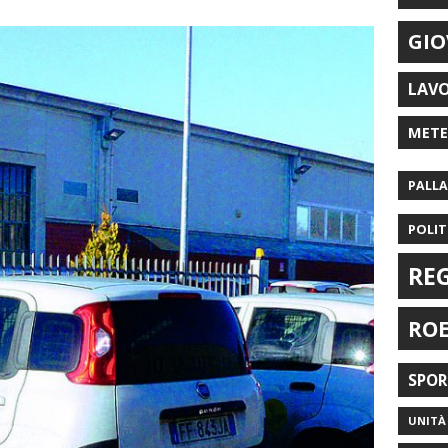
GIO
LAV
MET
PALL
POLIT
RE
RO
SPO
UNITÀ 