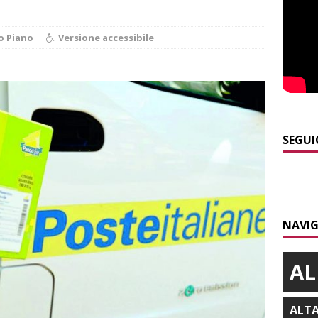
]
Maltempo a Monticello d’Alba: crolla un palo dell’illuminazione
o Piano
Versione accessibile
PRIMO PIANO
]
Abitare il piemontese / La parola della settimana è Bifa
]
Alba: lunedì 10 agosto tornano le “Notti del vino”
ALBA
SEGUI
]
Dal 13 al 16 agosto a Priocca c’è la Sagra della costata di
PIANO
]
Rotary Club Bra: arriva il “Premio per l’Eccellenza”
BRA
NAVIG
AL
ALT