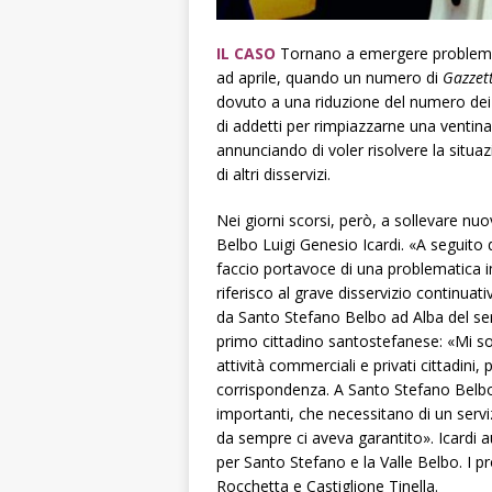
IL CASO
Tornano a emergere problemi di
ad aprile, quando un numero di
Gazzet
dovuto a una riduzione del numero dei p
di addetti per rimpiazzarne una ventina 
annunciando di voler risolvere la situaz
di altri disservizi.
Nei giorni scorsi, però, a sollevare nu
Belbo Luigi Genesio Icardi. «A seguito d
faccio portavoce di una problematica im
riferisco al grave disservizio continu
da Santo Stefano Belbo ad Alba del serv
primo cittadino santostefanese: «Mi s
attività commerciali e privati cittadini,
corrispondenza. A Santo Stefano Belbo,
importanti, che necessitano di un servi
da sempre ci aveva garantito». Icardi a
per Santo Stefano e la Valle Belbo. I p
Rocchetta e Castiglione Tinella.