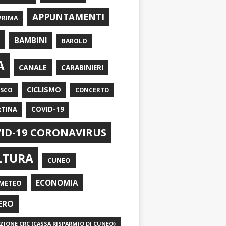
APPUNTAMENTI
PRIMA
I
BAMBINI
BAROLO
A
CANALE
CARABINIERI
CICLISMO
ASCO
CONCERTO
RTINA
COVID-19
ID-19 CORONAVIRUS
LTURA
CUNEO
ECONOMIA
METEO
ERO
IONE CRC (CASSA RISPARMIO DI CUNEO)