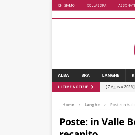
CHI SIAMO
COLLABORA
ABBONATI
ALBA
BRA
LANGHE
R
[ 7 Agosto 2026 
ULTIME NOTIZIE
CRONACA
Home
Langhe
Poste: in Vall
[ 7 Agosto 2026 
non cancellano i
Poste: in Valle B
[ 7 Agosto 2026 
recapito