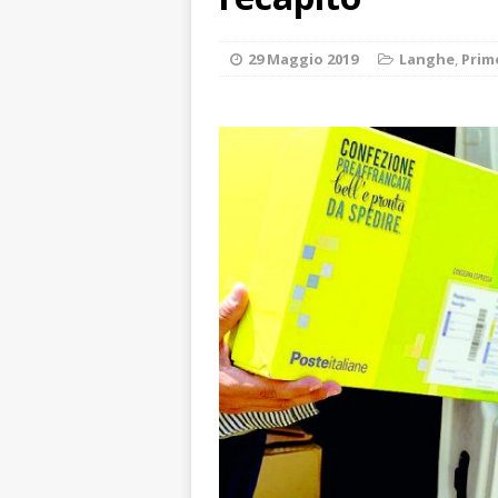
ALTRE NOTIZIE
[ 7 Agosto 2026 
29 Maggio 2019
Langhe
,
Prim
dello sferisterio
[ 7 Agosto 2026 
CULTURA
[ 7 Agosto 2026 
[ 7 Agosto 2026 
vitello
PRIMO 
[ 7 Agosto 2026 