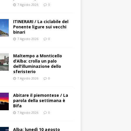
7 Agosto 2026
0
ITINERARI / La ciclabile del
Ponente ligure sui vecchi
binari
7 Agosto 2026
0
Maltempo a Monticello
d’Alba: crolla un palo
dell’illuminazione dello
sferisterio
7 Agosto 2026
0
Abitare il piemontese / La
parola della settimana è
Bifa
7 Agosto 2026
0
Alba: lunedì 10 agosto