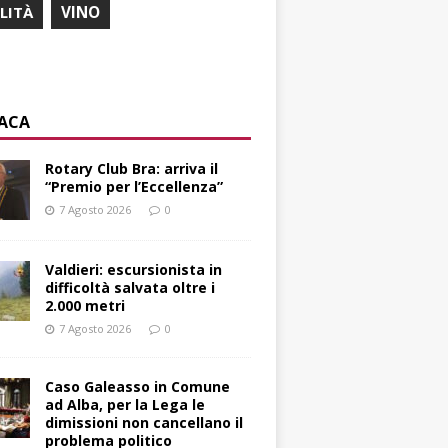
ILITÀ
VINO
ACA
Rotary Club Bra: arriva il
“Premio per l’Eccellenza”
7 Agosto 2026
0
Valdieri: escursionista in
difficoltà salvata oltre i
2.000 metri
7 Agosto 2026
0
Caso Galeasso in Comune
ad Alba, per la Lega le
dimissioni non cancellano il
problema politico