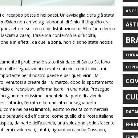
ANTE
 recapito postale nei paesi. Un’avvisaglia c’era già stata
ta d’Alba
non arrivò agli abbonati di Sinio. Il disguido era
AST
ortalettere sul centro di distribuzione di Alba (una decina
lasciati a casa). L’azienda confermò le difficoltà,
BR
ione e in effetti, da quella zona, non ci sono state notizie
CHER
ovamente il problema è stato il sindaco di Santo Stefano
COPE
i molte segnalazioni ricevute dai miei concittadini, mi
portante per il nostro paese e per quelli vicini. Mi
COV
ativo, venutosi a creare dal 18 marzo, dopo lo spostamento
izio di recapito», afferma Icardi in una nota. Prosegue il
CU
ono giunte moltissime lamentele da parte di aziende,
 per il ritardo, l’errata e la mancata consegna della
 come nei paesi limitrofi, esistono realtà commerciali
DATA
zio puntuale ed efficiente, come quello che Poste italiane
uspica, da parte dell’azienda, una soluzione soddisfacente
FERR
roblemi evidenziati, infatti, riguardano anche Cossano,
FONDAZ