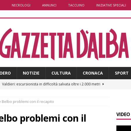
NECROLOGI
ANNUNCI
TACCUINO
INIZIATIVE SPECIALI
OERO
NOTIZIE
CULTURA
CRONACA
SPORT
]
Valdieri: escursionista in difficoltà salvata oltre i 2.000 metri
e Belbo problemi con il recapito
]
Caso Galeasso in Comune ad Alba, per la Lega le dimissioni
VIDEO
l problema politico
ALBA
elbo problemi con il
]
ITINERARI / La ciclabile del Ponente ligure sui vecchi binari