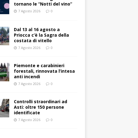
tornano le “Notti del vino”
7 Agosto 2026
0
Dal 13 al 16 agosto a
Priocca c’è la Sagra della
costata di vitello
7 Agosto 2026
0
Piemonte e carabinieri
forestali, rinnovata l’intesa
anti incendi
7 Agosto 2026
0
Controlli straordinari ad
Asti: oltre 150 persone
identificate
7 Agosto 2026
0