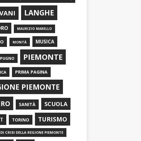
LANGHE
VANI
ORO
MAURIZIO MARELLO
EO
MUSICA
MONTÀ
PIEMONTE
APUGNO
PRIMA PAGINA
ICA
GIONE PIEMONTE
ERO
SCUOLA
SANITÀ
TURISMO
RT
TORINO
DI CRISI DELLA REGIONE PIEMONTE