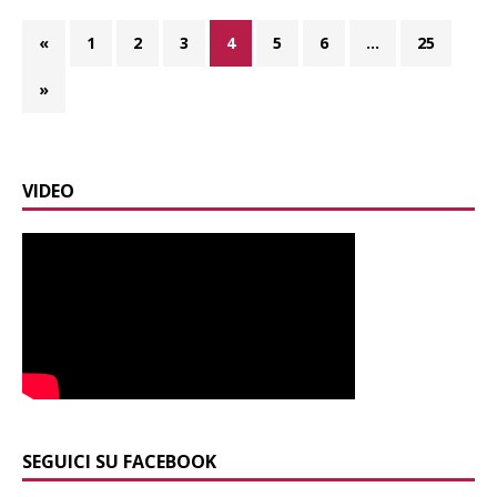
«
1
2
3
4
5
6
…
25
»
VIDEO
SEGUICI SU FACEBOOK