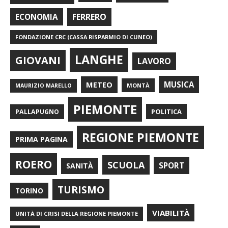
FERRERO
ECONOMIA
FONDAZIONE CRC (CASSA RISPARMIO DI CUNEO)
LANGHE
GIOVANI
LAVORO
METEO
MUSICA
MONTÀ
MAURIZIO MARELLO
PIEMONTE
POLITICA
PALLAPUGNO
REGIONE PIEMONTE
PRIMA PAGINA
ROERO
SCUOLA
SPORT
SANITÀ
TURISMO
TORINO
VIABILITÀ
UNITÀ DI CRISI DELLA REGIONE PIEMONTE