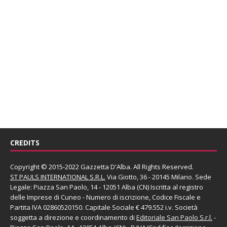
CREDITS
Copyright © 2015-2022 Gazzetta D'Alba. All Rights Reserved.
ST PAULS INTERNATIONAL S.R.L.
Via Giotto, 36 - 20145 Milano. Sede
Legale: Piazza San Paolo, 14 - 12051 Alba (CN) Iscritta al registro
delle Imprese di Cuneo - Numero di iscrizione, Codice Fiscale e
Partita IVA 02860520150. Capitale Sociale € 479.552 i.v. Società
soggetta a direzione e coordinamento di
Editoriale San Paolo
S.r.l.
-