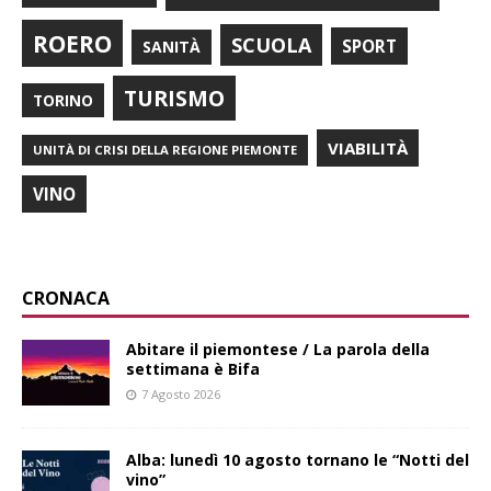
ROERO
SCUOLA
SPORT
SANITÀ
TURISMO
TORINO
VIABILITÀ
UNITÀ DI CRISI DELLA REGIONE PIEMONTE
VINO
CRONACA
Abitare il piemontese / La parola della
settimana è Bifa
7 Agosto 2026
Alba: lunedì 10 agosto tornano le “Notti del
vino”