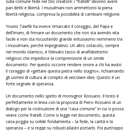
sulla comune fede nel Dio creatore: i “fratelli” devono avere
pari diritti e libertà. I musulmani non ammettono la piena
libertà religiosa, compresa la possibilità di cambiare religione.
Younis Tawfik ha invece rimarcato il coraggio, del Papa e
dell’Imam, di firmare un documento che non sta avendo vita
facile e non sta riscuotendo grande entusiasmo nemmeno tra
i musulmani, perché impegnativo. Un altro ostacolo, sempre
nel mondo islamico, è l’elevato tasso di analfabetismo
religioso che impedisce la comprensione di un simile
documento. Per questo occorre rendere onore a chi ha avuto
il coraggio di «gettare questa pietra nello stagno», richiamando
gli uomini di cultura al compito di veicolare idee. Questo è un
forte segnale di speranza.
Un documento nello spirito di monsignor Rossano. Il testo è
perfettamente in linea con la proposta di Piero Rossano di un
dialogo per la costruzione di una “casa comune” in cui si possa
vivere come fratelli. Come si legge nel documento, questa
casa poggia su solide fondamenta – la fede, la carità e la
speranza – e si regge su robusti pilastri portanti. Poi purtroppo