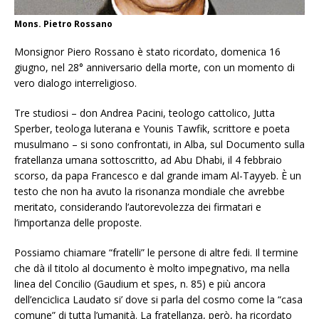
Mons. Pietro Rossano
Monsignor Piero Rossano è stato ricordato, domenica 16
giugno, nel 28° anniversario della morte, con un momento di
vero dialogo interreligioso.
Tre studiosi – don Andrea Pacini, teologo cattolico, Jutta
Sperber, teologa luterana e Younis Tawfik, scrittore e poeta
musulmano – si sono confrontati, in Alba, sul Documento sulla
fratellanza umana sottoscritto, ad Abu Dhabi, il 4 febbraio
scorso, da papa Francesco e dal grande imam Al-Tayyeb. È un
testo che non ha avuto la risonanza mondiale che avrebbe
meritato, considerando l’autorevolezza dei firmatari e
l’importanza delle proposte.
Possiamo chiamare “fratelli” le persone di altre fedi. Il termine
che dà il titolo al documento è molto impegnativo, ma nella
linea del Concilio (Gaudium et spes, n. 85) e più ancora
dell’enciclica Laudato si’ dove si parla del cosmo come la “casa
comune” di tutta l’umanità. La fratellanza, però, ha ricordato