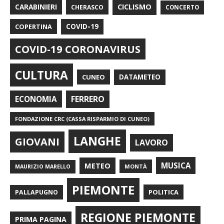
CARABINIERI
CICLISMO
CHERASCO
CONCERTO
COPERTINA
COVID-19
COVID-19 CORONAVIRUS
CULTURA
CUNEO
DATAMETEO
FERRERO
ECONOMIA
FONDAZIONE CRC (CASSA RISPARMIO DI CUNEO)
LANGHE
GIOVANI
LAVORO
METEO
MUSICA
MONTÀ
MAURIZIO MARELLO
PIEMONTE
POLITICA
PALLAPUGNO
REGIONE PIEMONTE
PRIMA PAGINA