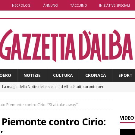
NECROLOGI
ANNUNCI
TACCUINO
INIZIATIVE SPECIALI
OERO
NOTIZIE
CULTURA
CRONACA
SPORT
]
La magia della Notte delle stelle: ad Alba è tutto pronto per
LBA
ato Piemonte contro Cirio: “Sì al take away”
]
Distretto Alba-Bra: contributi a 51 imprese del commercio
VIDEO
 Piemonte contro Cirio:
]
Rotary Club Bra: arriva il “Premio per l’Eccellenza”
BRA
”