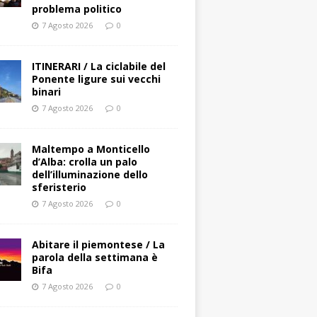
problema politico
7 Agosto 2026
0
ITINERARI / La ciclabile del
Ponente ligure sui vecchi
binari
7 Agosto 2026
0
Maltempo a Monticello
d’Alba: crolla un palo
dell’illuminazione dello
sferisterio
7 Agosto 2026
0
Abitare il piemontese / La
parola della settimana è
Bifa
7 Agosto 2026
0