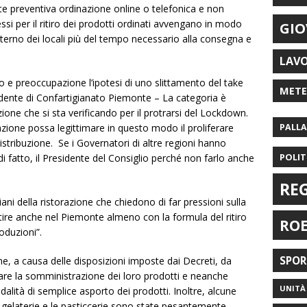
te preventiva ordinazione online o telefonica e non
essi per il ritiro dei prodotti ordinati avvengano in modo
GIO
nterno dei locali più del tempo necessario alla consegna e
LAV
 preoccupazione l’ipotesi di uno slittamento del take
MET
dente di Confartigianato Piemonte – La categoria è
one che si sta verificando per il protrarsi del Lockdown.
ione possa legittimare in questo modo il proliferare
PALL
istribuzione. Se i Governatori di altre regioni hanno
POLIT
di fatto, il Presidente del Consiglio perché non farlo anche
RE
iani della ristorazione che chiedono di far pressioni sulla
tire anche nel Piemonte almeno con la formula del ritiro
RO
roduzioni”.
SPO
ione, a causa delle disposizioni imposte dai Decreti, da
are la somministrazione dei loro prodotti e neanche
UNITÀ 
lità di semplice asporto dei prodotti. Inoltre, alcune
e gelaterie e le pasticcerie sono state pesantemente