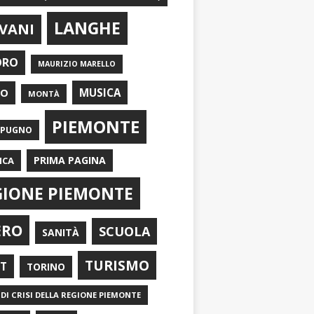
LANGHE
VANI
ORO
MAURIZIO MARELLO
EO
MUSICA
MONTÀ
PIEMONTE
APUGNO
PRIMA PAGINA
ICA
GIONE PIEMONTE
ERO
SCUOLA
SANITÀ
TURISMO
RT
TORINO
DI CRISI DELLA REGIONE PIEMONTE