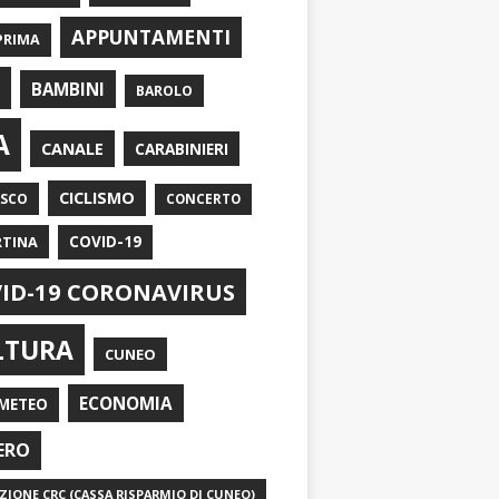
APPUNTAMENTI
PRIMA
I
BAMBINI
BAROLO
A
CANALE
CARABINIERI
CICLISMO
ASCO
CONCERTO
RTINA
COVID-19
ID-19 CORONAVIRUS
LTURA
CUNEO
ECONOMIA
METEO
ERO
IONE CRC (CASSA RISPARMIO DI CUNEO)