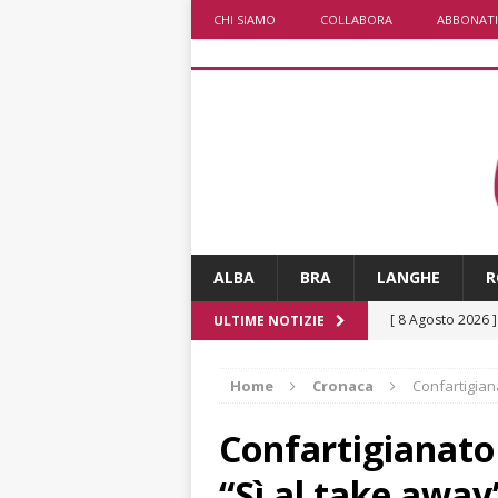
CHI SIAMO
COLLABORA
ABBONATI
ALBA
BRA
LANGHE
R
[ 8 Agosto 2026 
ULTIME NOTIZIE
San Lorenzo
A
Home
Cronaca
Confartigian
[ 8 Agosto 2026 
ALBA
Confartigianato
[ 7 Agosto 2026 
“Sì al take away