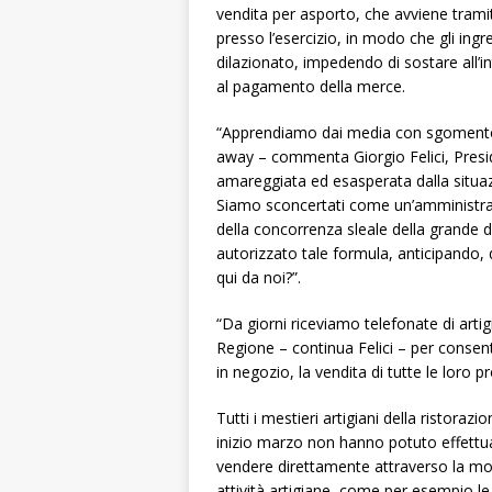
vendita per asporto, che avviene trami
presso l’esercizio, in modo che gli ingr
dilazionato, impedendo di sostare all’i
al pagamento della merce.
“Apprendiamo dai media con sgomento e
away – commenta Giorgio Felici, Presi
amareggiata ed esasperata dalla situazi
Siamo sconcertati come un’amministraz
della concorrenza sleale della grande d
autorizzato tale formula, anticipando, 
qui da noi?”.
“Da giorni riceviamo telefonate di artig
Regione – continua Felici – per consen
in negozio, la vendita di tutte le loro p
Tutti i mestieri artigiani della ristoraz
inizio marzo non hanno potuto effettu
vendere direttamente attraverso la moda
attività artigiane, come per esempio l