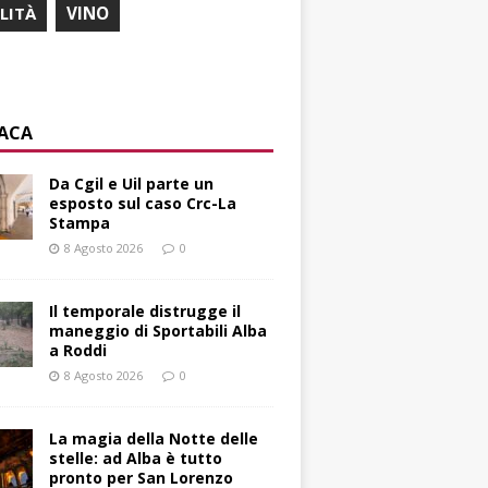
ILITÀ
VINO
ACA
Da Cgil e Uil parte un
esposto sul caso Crc-La
Stampa
8 Agosto 2026
0
Il temporale distrugge il
maneggio di Sportabili Alba
a Roddi
8 Agosto 2026
0
La magia della Notte delle
stelle: ad Alba è tutto
pronto per San Lorenzo