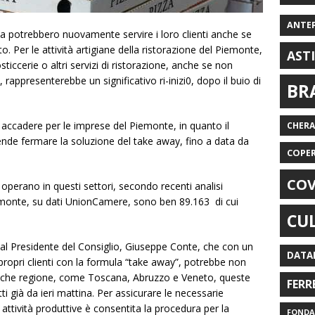
ANTE
a potrebbero nuovamente servire i loro clienti anche se
. Per le attività artigiane della ristorazione del Piemonte,
AST
sticcerie o altri servizi di ristorazione, anche se non
 rappresenterebbe un significativo ri-inizi0, dopo il buio di
BR
accadere per le imprese del Piemonte, in quanto il
CHER
ende fermare la soluzione del take away, fino a data da
COPE
COV
operano in questi settori, secondo recenti analisi
Piemonte, su dati UnionCamere, sono ben 89.163 di cui
CU
al Presidente del Consiglio, Giuseppe Conte, che con un
DATA
propri clienti con la formula “take away”, potrebbe non
alche regione, come Toscana, Abruzzo e Veneto, queste
FERR
 già da ieri mattina. Per assicurare le necessarie
attività produttive è consentita la procedura per la
FONDAZ