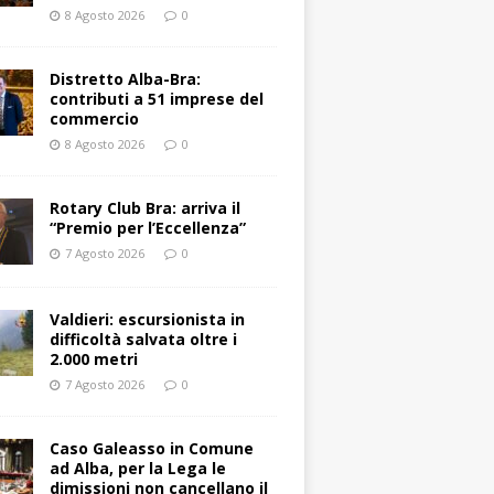
8 Agosto 2026
0
Distretto Alba-Bra:
contributi a 51 imprese del
commercio
8 Agosto 2026
0
Rotary Club Bra: arriva il
“Premio per l’Eccellenza”
7 Agosto 2026
0
Valdieri: escursionista in
difficoltà salvata oltre i
2.000 metri
7 Agosto 2026
0
Caso Galeasso in Comune
ad Alba, per la Lega le
dimissioni non cancellano il