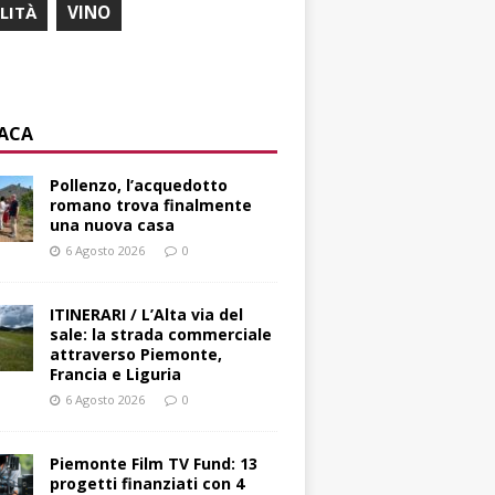
ILITÀ
VINO
ACA
Pollenzo, l’acquedotto
romano trova finalmente
una nuova casa
6 Agosto 2026
0
ITINERARI / L’Alta via del
sale: la strada commerciale
attraverso Piemonte,
Francia e Liguria
6 Agosto 2026
0
Piemonte Film TV Fund: 13
progetti finanziati con 4