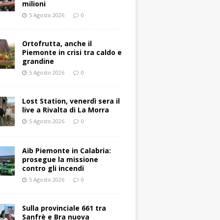
milioni
5 Agosto 2026
0
Ortofrutta, anche il
Piemonte in crisi tra caldo e
grandine
5 Agosto 2026
0
Lost Station, venerdì sera il
live a Rivalta di La Morra
5 Agosto 2026
0
Aib Piemonte in Calabria:
prosegue la missione
contro gli incendi
5 Agosto 2026
0
Sulla provinciale 661 tra
Sanfrè e Bra nuova