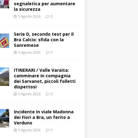
segnaletica per aumentare
la sicurezza
5 Agosto 2026
0
Serie D, secondo test per il
Bra Calcio: sfida con la
Sanremese
5 Agosto 2026
0
ITINERARI / Valle Varaita:
camminare in compagnia
dei Sarvanot, piccoli folletti
dispettosi
5 Agosto 2026
0
Incidente in viale Madonna
dei Fiori a Bra, un ferito a
Verduno
5 Agosto 2026
0