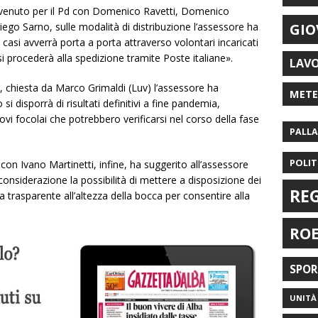
rvenuto per il Pd con Domenico Ravetti, Domenico
Diego Sarno, sulle modalità di distribuzione l’assessore ha
GIO
 casi avverrà porta a porta attraverso volontari incaricati
si procederà alla spedizione tramite Poste italiane».
LAV
Rsa, chiesta da Marco Grimaldi (Luv) l’assessore ha
MET
 disporrà di risultati definitivi a fine pandemia,
ovi focolai che potrebbero verificarsi nel corso della fase
PALL
POLIT
con Ivano Martinetti, infine, ha suggerito all’assessore
considerazione la possibilità di mettere a disposizione dei
RE
a trasparente all’altezza della bocca per consentire alla
RO
SPO
UNITÀ 