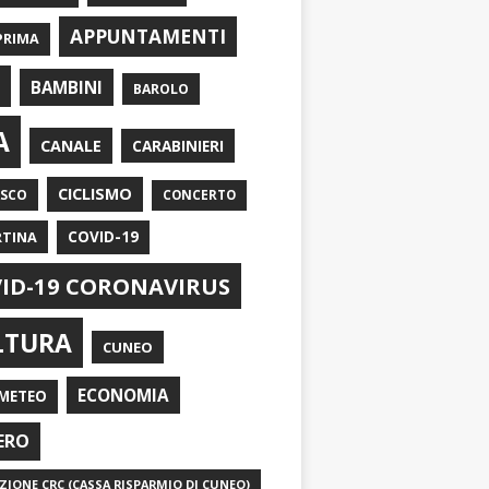
APPUNTAMENTI
PRIMA
I
BAMBINI
BAROLO
A
CANALE
CARABINIERI
CICLISMO
ASCO
CONCERTO
RTINA
COVID-19
ID-19 CORONAVIRUS
LTURA
CUNEO
ECONOMIA
METEO
ERO
IONE CRC (CASSA RISPARMIO DI CUNEO)