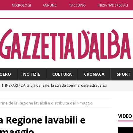
NECROLOGI
ANNUNCI
TACCUINO
INIZIATIVE SPECIALI
OERO
NOTIZIE
CULTURA
CRONACA
SPORT
]
ITINERARI / L’Alta via del sale: la strada commerciale attraverso
a e Liguria
ALTRE NOTIZIE
ine della Regione lavabili e distribuite dal 4 maggio
]
Piemonte Film TV Fund: 13 progetti finanziati con 4 milioni
VIDEO
 Regione lavabili e
]
Ortofrutta, anche il Piemonte in crisi tra caldo e grandine
4 maggio