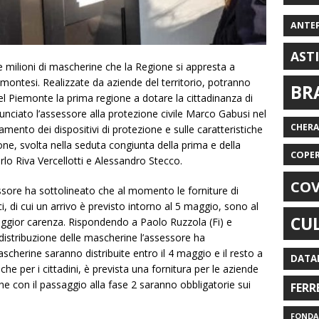
ANTE
AST
e milioni di mascherine che la Regione si appresta a
iemontesi. Realizzate da aziende del territorio, potranno
BR
 del Piemonte la prima regione a dotare la cittadinanza di
iato l’assessore alla protezione civile Marco Gabusi nel
CHER
amento dei dispositivi di protezione e sulle caratteristiche
ne, svolta nella seduta congiunta della prima e della
COPE
o Riva Vercellotti e Alessandro Stecco.
COV
essore ha sottolineato che al momento le forniture di
ci, di cui un arrivo è previsto intorno al 5 maggio, sono al
CU
aggior carenza. Rispondendo a Paolo Ruzzola (Fi) e
distribuzione delle mascherine l’assessore ha
scherine saranno distribuite entro il 4 maggio e il resto a
DATA
he per i cittadini, è prevista una fornitura per le aziende
e con il passaggio alla fase 2 saranno obbligatorie sui
FERR
FONDAZ