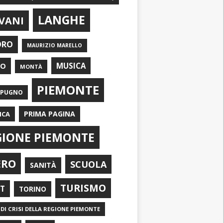
LANGHE
VANI
ORO
MAURIZIO MARELLO
EO
MUSICA
MONTÀ
PIEMONTE
APUGNO
PRIMA PAGINA
ICA
GIONE PIEMONTE
ERO
SCUOLA
SANITÀ
TURISMO
RT
TORINO
DI CRISI DELLA REGIONE PIEMONTE