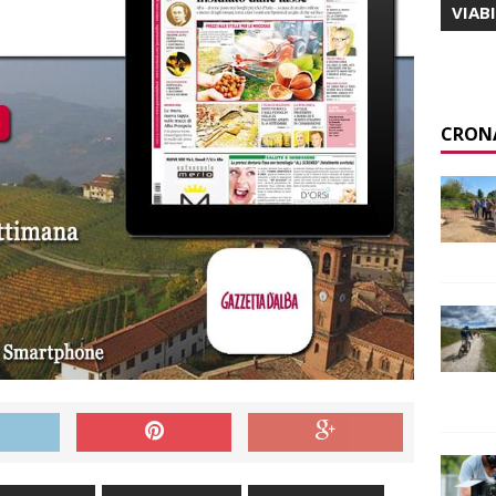
VIAB
CRON