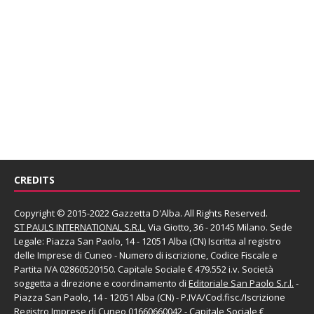
CREDITS
Copyright © 2015-2022 Gazzetta D'Alba. All Rights Reserved.
ST PAULS INTERNATIONAL S.R.L.
Via Giotto, 36 - 20145 Milano. Sede
Legale: Piazza San Paolo, 14 - 12051 Alba (CN) Iscritta al registro
delle Imprese di Cuneo - Numero di iscrizione, Codice Fiscale e
Partita IVA 02860520150. Capitale Sociale € 479.552 i.v. Società
soggetta a direzione e coordinamento di
Editoriale San Paolo
S.r.l.
-
Piazza San Paolo, 14 - 12051 Alba (CN) - P.IVA/Cod.fisc./Iscrizione
Registro Imprese di Cuneo 01660660042 - Capitale Sociale €