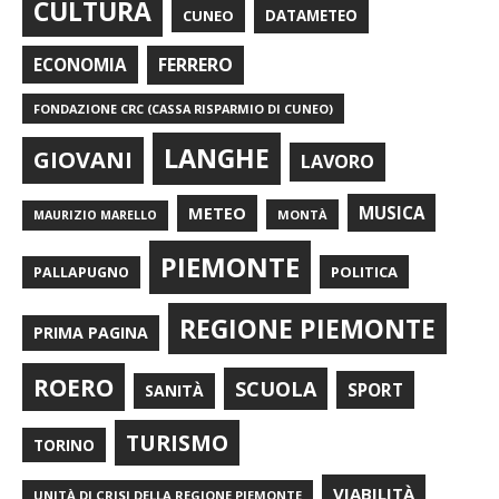
CULTURA
CUNEO
DATAMETEO
FERRERO
ECONOMIA
FONDAZIONE CRC (CASSA RISPARMIO DI CUNEO)
LANGHE
GIOVANI
LAVORO
METEO
MUSICA
MONTÀ
MAURIZIO MARELLO
PIEMONTE
POLITICA
PALLAPUGNO
REGIONE PIEMONTE
PRIMA PAGINA
ROERO
SCUOLA
SPORT
SANITÀ
TURISMO
TORINO
VIABILITÀ
UNITÀ DI CRISI DELLA REGIONE PIEMONTE