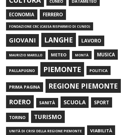
CULTURA
CUNEO
DATAMETEO
FERRERO
ECONOMIA
FONDAZIONE CRC (CASSA RISPARMIO DI CUNEO)
LANGHE
GIOVANI
LAVORO
METEO
MUSICA
MONTÀ
MAURIZIO MARELLO
PIEMONTE
POLITICA
PALLAPUGNO
REGIONE PIEMONTE
PRIMA PAGINA
ROERO
SCUOLA
SPORT
SANITÀ
TURISMO
TORINO
VIABILITÀ
UNITÀ DI CRISI DELLA REGIONE PIEMONTE