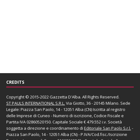
CREDITS
Copyright © 2015-2022 Gazzetta D'Alba. All Rights Reserved.
ST PAULS INTERNATIONAL S.R.L.
Via Giotto, 36 - 20145 Milano. Sede
Legale: Piazza San Paolo, 14 - 12051 Alba (CN) Iscritta al registro
delle Imprese di Cuneo - Numero di iscrizione, Codice Fiscale e
Partita IVA 02860520150. Capitale Sociale € 479.552 i.v. Società
soggetta a direzione e coordinamento di
Editoriale San Paolo
S.r.l.
-
Piazza San Paolo, 14 - 12051 Alba (CN) - P.IVA/Cod.fisc./Iscrizione