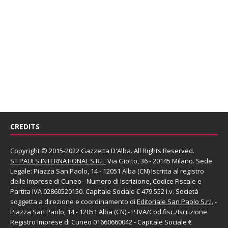
CREDITS
Copyright © 2015-2022 Gazzetta D'Alba. All Rights Reserved.
ST PAULS INTERNATIONAL S.R.L.
Via Giotto, 36 - 20145 Milano. Sede
Legale: Piazza San Paolo, 14 - 12051 Alba (CN) Iscritta al registro
delle Imprese di Cuneo - Numero di iscrizione, Codice Fiscale e
Partita IVA 02860520150. Capitale Sociale € 479.552 i.v. Società
soggetta a direzione e coordinamento di
Editoriale San Paolo
S.r.l.
-
Piazza San Paolo, 14 - 12051 Alba (CN) - P.IVA/Cod.fisc./Iscrizione
Registro Imprese di Cuneo 01660660042 - Capitale Sociale €