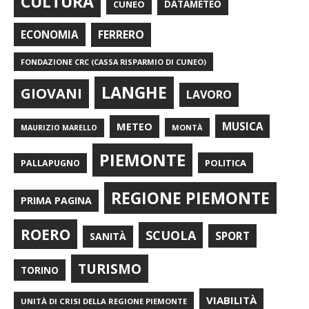
CULTURA
CUNEO
DATAMETEO
FERRERO
ECONOMIA
FONDAZIONE CRC (CASSA RISPARMIO DI CUNEO)
LANGHE
GIOVANI
LAVORO
METEO
MUSICA
MONTÀ
MAURIZIO MARELLO
PIEMONTE
POLITICA
PALLAPUGNO
REGIONE PIEMONTE
PRIMA PAGINA
ROERO
SCUOLA
SPORT
SANITÀ
TURISMO
TORINO
VIABILITÀ
UNITÀ DI CRISI DELLA REGIONE PIEMONTE