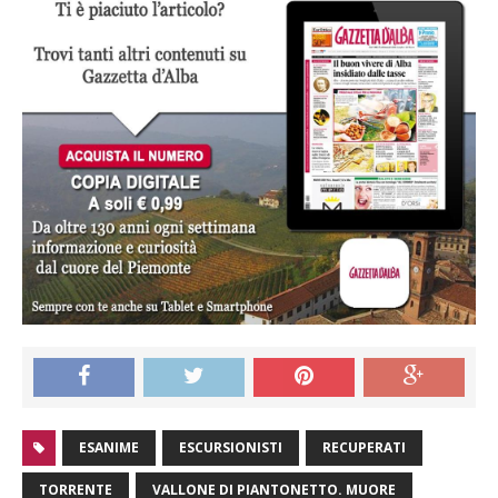
ESANIME
ESCURSIONISTI
RECUPERATI
TORRENTE
VALLONE DI PIANTONETTO. MUORE