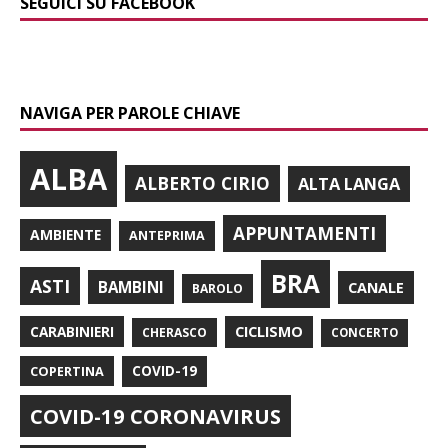
SEGUICI SU FACEBOOK
NAVIGA PER PAROLE CHIAVE
ALBA
ALBERTO CIRIO
ALTA LANGA
APPUNTAMENTI
AMBIENTE
ANTEPRIMA
BRA
ASTI
BAMBINI
CANALE
BAROLO
CARABINIERI
CICLISMO
CHERASCO
CONCERTO
COPERTINA
COVID-19
COVID-19 CORONAVIRUS