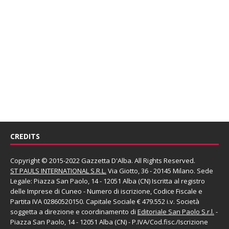
CREDITS
Copyright © 2015-2022 Gazzetta D'Alba. All Rights Reserved.
ST PAULS INTERNATIONAL S.R.L.
Via Giotto, 36 - 20145 Milano. Sede
Legale: Piazza San Paolo, 14 - 12051 Alba (CN) Iscritta al registro
delle Imprese di Cuneo - Numero di iscrizione, Codice Fiscale e
Partita IVA 02860520150. Capitale Sociale € 479.552 i.v. Società
soggetta a direzione e coordinamento di
Editoriale San Paolo
S.r.l.
-
Piazza San Paolo, 14 - 12051 Alba (CN) - P.IVA/Cod.fisc./Iscrizione