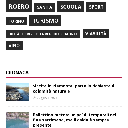
ROERO
SCUOLA
SPORT
SANITÀ
TURISMO
TORINO
VIABILITÀ
UNITÀ DI CRISI DELLA REGIONE PIEMONTE
VINO
CRONACA
Siccità in Piemonte, parte la richiesta di
calamità naturale
7 Agosto 2026
Bollettino meteo: un po’ di temporali nel
fine settimana, ma il caldo è sempre
presente