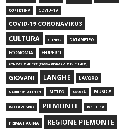
COPERTINA
COVID-19
COVID-19 CORONAVIRUS
CULTURA
CUNEO
DATAMETEO
FERRERO
ECONOMIA
FONDAZIONE CRC (CASSA RISPARMIO DI CUNEO)
LANGHE
GIOVANI
LAVORO
METEO
MUSICA
MONTÀ
MAURIZIO MARELLO
PIEMONTE
POLITICA
PALLAPUGNO
REGIONE PIEMONTE
PRIMA PAGINA