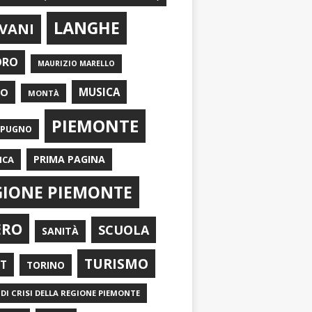
LANGHE
VANI
ORO
MAURIZIO MARELLO
EO
MUSICA
MONTÀ
PIEMONTE
APUGNO
PRIMA PAGINA
ICA
GIONE PIEMONTE
ERO
SCUOLA
SANITÀ
TURISMO
RT
TORINO
DI CRISI DELLA REGIONE PIEMONTE