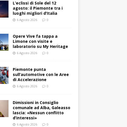
L’eclissi di Sole del 12
agosto: il Piemonte tra i
luoghi migliori d’Italia
6 Agosto 2026
0
Opere Vive fa tappa a
Limone con visite e
laboratorio su My Heritage
6 Agosto 2026
0
Piemonte punta
sull’automotive con le Aree
di Accelerazione
6 Agosto 2026
0
Dimissioni in Consiglio
comunale ad Alba, Galeasso
lascia: «Nessun conflitto
d’interessi»
6 Agosto 2026
0