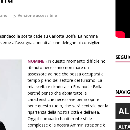
e in ospedale
CRONACA
]
La bella stagione riporta l’allarme sulle strade: cresce il
iano
Versione accessibile
 NOTIZIE
]
Piemonte punta sull’automotive con le Aree di Accelerazione
cesindaco la scelta cade su Carlotta Boffa. La nomina
ssieme all’assegnazione di alcune deleghe ai consiglieri
E
]
Dimissioni in Consiglio comunale ad Alba, Galeasso lascia:
SEGUI
NOMINE
«In questo momento difficile ho
 d’interessi»
ALBA
ritenuto necessario nominare un
]
ITINERARI / In gita a Infini.To, il sorprendente museo e
assessore ad hoc che possa occuparsi a
tempo pieno del settore del turismo. La
collina di Pino torinese
ALBA
mia scelta è ricaduta su Emanuele Bolla
NAVIG
]
Plauso del questore e dell’Amministrazione comunale alla
perché penso che abbia tutte le
caratteristiche necessarie per ricoprire
BRA
bene questo ruolo, che sarà centrale per la
AL
ripartenza della nostra città e dell’area.
Oggi il comparto ha di fronte sfide
complesse e la nostra Amministrazione è
ALT