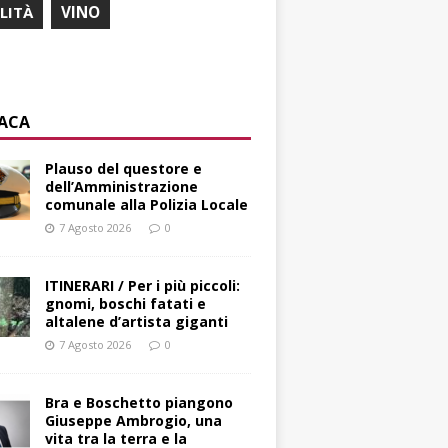
ILITÀ
VINO
ACA
Plauso del questore e
dell’Amministrazione
comunale alla Polizia Locale
7 Agosto 2026
0
ITINERARI / Per i più piccoli:
gnomi, boschi fatati e
altalene d’artista giganti
7 Agosto 2026
0
Bra e Boschetto piangono
Giuseppe Ambrogio, una
vita tra la terra e la