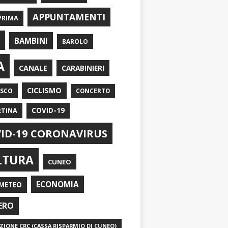
APPUNTAMENTI
PRIMA
I
BAMBINI
BAROLO
A
CANALE
CARABINIERI
CICLISMO
ASCO
CONCERTO
RTINA
COVID-19
ID-19 CORONAVIRUS
LTURA
CUNEO
ECONOMIA
METEO
ERO
IONE CRC (CASSA RISPARMIO DI CUNEO)