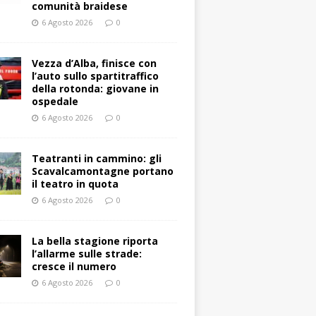
comunità braidese
6 Agosto 2026
0
Vezza d’Alba, finisce con
l’auto sullo spartitraffico
della rotonda: giovane in
ospedale
6 Agosto 2026
0
Teatranti in cammino: gli
Scavalcamontagne portano
il teatro in quota
6 Agosto 2026
0
La bella stagione riporta
l’allarme sulle strade:
cresce il numero
6 Agosto 2026
0