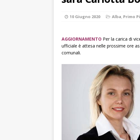
rotonda: giovan
[ 6 Agosto 2026 
10 Giugno 2020
Alba
,
Primo P
numero
ALTRE
[ 6 Agosto 2026 
AGGIORNAMENTO
Per la carica di vi
ufficiale è attesa nelle prossime ore a
ALTRE NOTIZI
comunali.
[ 6 Agosto 2026 
«Nessun conflitto
[ 6 Agosto 2026 
planetario sulla 
[ 7 Agosto 2026 
Polizia Locale