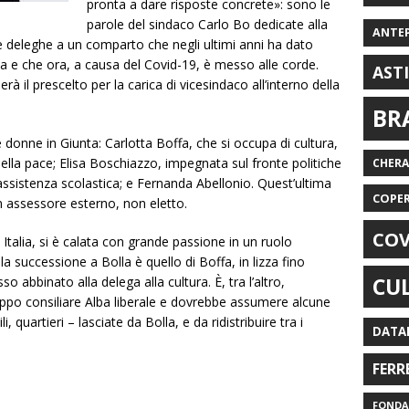
pronta a dare risposte concrete»: sono le
parole del sindaco Carlo Bo dedicate alla
ANTE
e deleghe a un comparto che negli ultimi anni ha dato
a e che ora, a causa del Covid-19, è messo alle corde.
AST
à il prescelto per la carica di vicesindaco all’interno della
BR
 donne in Giunta: Carlotta Boffa, che si occupa di cultura,
della pace; Elisa Boschiazzo, impegnata sul fronte politiche
CHER
 e assistenza scolastica; e Fernanda Abellonio. Quest’ultima
COPE
n assessore esterno, non eletto.
COV
Italia, si è calata con grande passione in un ruolo
a successione a Bolla è quello di Boffa, in lizza fino
CU
so abbinato alla delega alla cultura. È, tra l’altro,
ppo consiliare Alba liberale e dovrebbe assumere alcune
, quartieri – lasciate da Bolla, e da ridistribuire tra i
DATA
FERR
FONDAZ