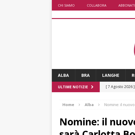
CHI SIAMO
COLLABORA
ABBONATI
ALBA
BRA
LANGHE
R
[ 7 Agosto 2026 
ULTIME NOTIZIE
d’artista giganti
Home
Alba
Nomine: il nuovo
[ 6 Agosto 2026 
terra e la comun
Nomine: il nuovo
[ 6 Agosto 2026 
sarà Carlotta Bo