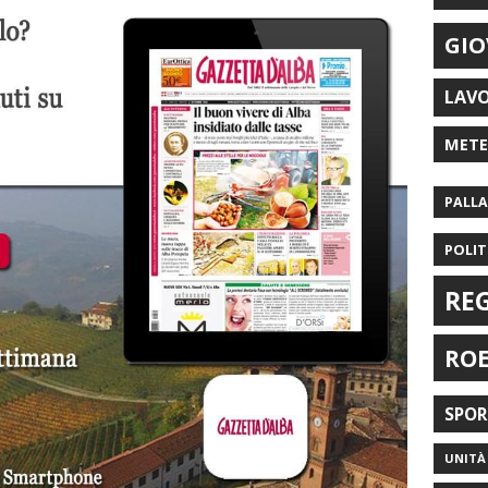
GIO
LAV
MET
PALL
POLIT
RE
RO
SPO
UNITÀ 