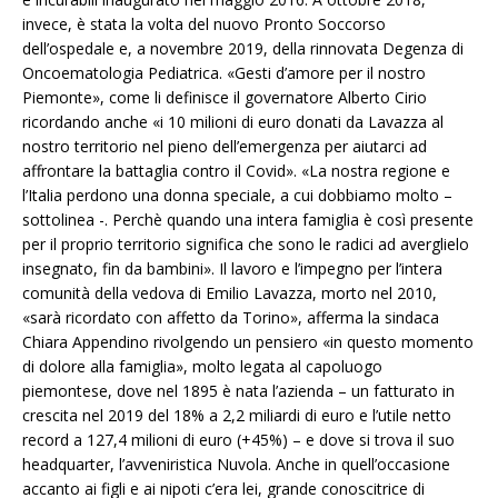
invece, è stata la volta del nuovo Pronto Soccorso
dell’ospedale e, a novembre 2019, della rinnovata Degenza di
Oncoematologia Pediatrica. «Gesti d’amore per il nostro
Piemonte», come li definisce il governatore Alberto Cirio
ricordando anche «i 10 milioni di euro donati da Lavazza al
nostro territorio nel pieno dell’emergenza per aiutarci ad
affrontare la battaglia contro il Covid». «La nostra regione e
l’Italia perdono una donna speciale, a cui dobbiamo molto –
sottolinea -. Perchè quando una intera famiglia è così presente
per il proprio territorio significa che sono le radici ad averglielo
insegnato, fin da bambini». Il lavoro e l’impegno per l’intera
comunità della vedova di Emilio Lavazza, morto nel 2010,
«sarà ricordato con affetto da Torino», afferma la sindaca
Chiara Appendino rivolgendo un pensiero «in questo momento
di dolore alla famiglia», molto legata al capoluogo
piemontese, dove nel 1895 è nata l’azienda – un fatturato in
crescita nel 2019 del 18% a 2,2 miliardi di euro e l’utile netto
record a 127,4 milioni di euro (+45%) – e dove si trova il suo
headquarter, l’avveniristica Nuvola. Anche in quell’occasione
accanto ai figli e ai nipoti c’era lei, grande conoscitrice di