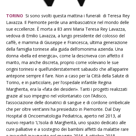
TORINO
Si sono svolti questa mattina i funerali di Teresa Rey
Lavazza. Il Piemonte perde una ambasciatrice nel mondo delle
sue eccellenze. È morta a 83 anni Maria Teresa Rey Lavazza,
vedova di Emilio Lavazza, a lungo presidente del colosso del
caffè, e mamma di Giuseppe e Francesca, ultima generazione
della famiglia torinese alla guida dell’omonima azienda. Una
donna «bella ed energica», come la descriveva con affetto il
marito, ma anche discreta, proprio come volevano le sue
origini torinesi e quell’understatement sabaudo che all’apparire
antepone sempre il fare. Non a caso per la Città della Salute di
Torino, e in particolare, per l’ospedale infantile Regina
Margherita, era la «fata dei desideri». Tanti i progetti realizzati
grazie al suo impegno nel volontariato con l’Adisco,
l’associazione delle donatrici di sangue e di cordone ombelicale
che per oltre vent’anni ha presieduto in Piemonte. Dal Day
Hospital di Oncoematologia Pediatrica, aperto nel 2013, al
nuovo reparto ‘L’Isola di Margherità, uno spazio dedicato alle
cure palliative e a sostegno dei bambini affetti da malattie rare
e incurabili inaugurato nel maggio 2016. A ottobre 2018,