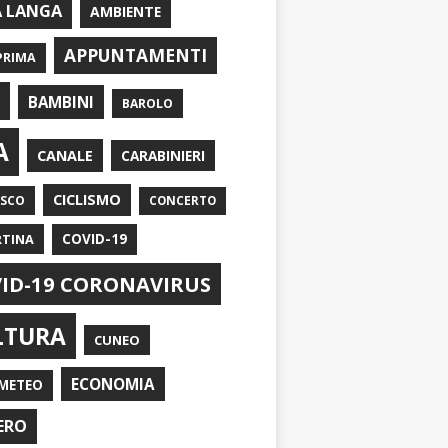
A LANGA
AMBIENTE
APPUNTAMENTI
PRIMA
I
BAMBINI
BAROLO
A
CANALE
CARABINIERI
CICLISMO
ASCO
CONCERTO
RTINA
COVID-19
ID-19 CORONAVIRUS
LTURA
CUNEO
ECONOMIA
METEO
ERO