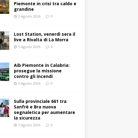
Piemonte in crisi tra caldo e
grandine
5 Agosto 2026
0
Lost Station, venerdì sera il
live a Rivalta di La Morra
5 Agosto 2026
0
Aib Piemonte in Calabria:
prosegue la missione
contro gli incendi
5 Agosto 2026
0
Sulla provinciale 661 tra
Sanfrè e Bra nuova
segnaletica per aumentare
la sicurezza
5 Agosto 2026
0