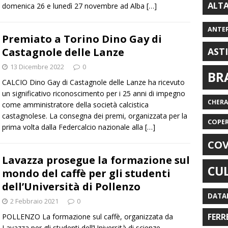
ALT
domenica 26 e lunedì 27 novembre ad Alba
[…]
ANTE
Premiato a Torino Dino Gay di
Castagnole delle Lanze
AST
13 Dicembre 2022
0
BR
CALCIO Dino Gay di Castagnole delle Lanze ha ricevuto
un significativo riconoscimento per i 25 anni di impegno
CHER
come amministratore della società calcistica
castagnolese. La consegna dei premi, organizzata per la
COPE
prima volta dalla Federcalcio nazionale alla
[…]
COV
Lavazza prosegue la formazione sul
CU
mondo del caffè per gli studenti
dell’Università di Pollenzo
DATA
2 Febbraio 2021
0
FERR
POLLENZO La formazione sul caffè, organizzata da
Lavazza per gli studenti dell’Università di scienze