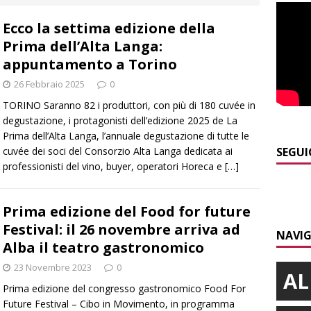
 NOTIZIE
Ecco la settima edizione della
]
Sulla provinciale 661 tra Sanfrè e Bra nuova segnaletica per
Prima dell’Alta Langa:
curezza
BRA
appuntamento a Torino
]
Serie D, secondo test per il Bra Calcio: sfida con la Sanremese
26 Febbraio 2025
0
TORINO Saranno 82 i produttori, con più di 180 cuvée in
degustazione, i protagonisti dell’edizione 2025 de La
]
ITINERARI / Valle Varaita: camminare in compagnia dei
Prima dell’Alta Langa, l’annuale degustazione di tutte le
folletti dispettosi
ALTRE NOTIZIE
cuvée dei soci del Consorzio Alta Langa dedicata ai
SEGUI
professionisti del vino, buyer, operatori Horeca e
[…]
]
Incidente in viale Madonna dei Fiori a Bra, un ferito a Verduno
Prima edizione del Food for future
]
ITINERARI / L’Alta via del sale: la strada commerciale attraverso
Festival: il 26 novembre arriva ad
NAVIG
a e Liguria
ALTRE NOTIZIE
Alba il teatro gastronomico
23 Novembre 2023
0
AL
Prima edizione del congresso gastronomico Food For
Future Festival – Cibo in Movimento, in programma