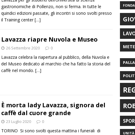
FONDAZ
gastronomiche di Pollenzo, non si ferma. In tutte le
quindici edizioni passate, gli incontri si sono svolti presso
GIO
il Training center
[…]
LAV
Lavazza riapre Nuvola e Museo
MET
26 Settembre 2020
0
Lavazza celebra la riapertura al pubblico, della Nuvola e
PALL
del Museo dedicato al marchio che ha fatto la storia del
caffè nel mondo.
[…]
POLIT
RE
È morta lady Lavazza, signora del
RO
caffè dal cuore grande
SPO
23 Luglio 2020
0
TORINO Si sono svolti questa mattina i funerali di
UNITÀ 