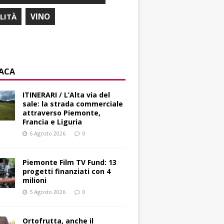
ILITÀ
VINO
ACA
ITINERARI / L’Alta via del
sale: la strada commerciale
attraverso Piemonte,
Francia e Liguria
6 Agosto 2026
0
Piemonte Film TV Fund: 13
progetti finanziati con 4
milioni
5 Agosto 2026
0
Ortofrutta, anche il