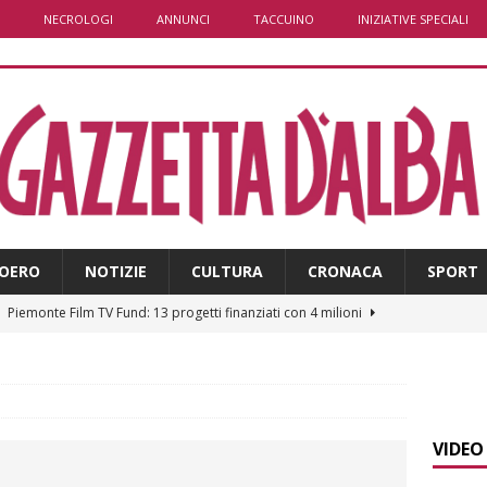
NECROLOGI
ANNUNCI
TACCUINO
INIZIATIVE SPECIALI
OERO
NOTIZIE
CULTURA
CRONACA
SPORT
]
Piemonte Film TV Fund: 13 progetti finanziati con 4 milioni
]
Ortofrutta, anche il Piemonte in crisi tra caldo e grandine
VIDEO
]
Aib Piemonte in Calabria: prosegue la missione contro gli