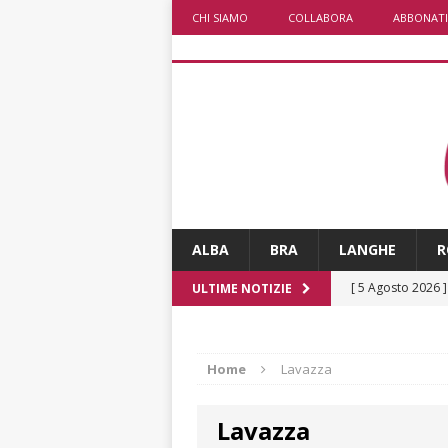
CHI SIAMO
COLLABORA
ABBONATI
ALBA
BRA
LANGHE
R
[ 5 Agosto 2026 
ULTIME NOTIZIE
CULTURA
[ 5 Agosto 2026 
Home
Lavazza
ALTRE NOTIZIE
Lavazza
[ 5 Agosto 2026 