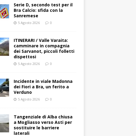
Serie D, secondo test per il
Bra Calcio: sfida con la
Sanremese
5 Agosto 2026
0
ITINERARI / Valle Varaita:
camminare in compagnia
dei Sarvanot, piccoli folletti
dispettosi
5 Agosto 2026
0
Incidente in viale Madonna
dei Fiori a Bra, un ferito a
Verduno
5 Agosto 2026
0
Tangenziale di Alba chiusa
a Mogliasso verso Asti per
sostituire le barriere
laterali