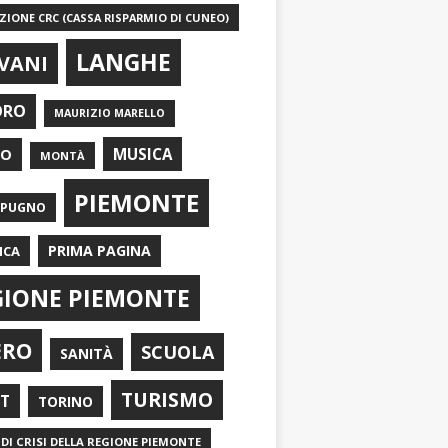
IONE CRC (CASSA RISPARMIO DI CUNEO)
LANGHE
VANI
ORO
MAURIZIO MARELLO
EO
MUSICA
MONTÀ
PIEMONTE
APUGNO
PRIMA PAGINA
ICA
GIONE PIEMONTE
ERO
SCUOLA
SANITÀ
TURISMO
RT
TORINO
DI CRISI DELLA REGIONE PIEMONTE