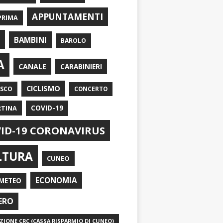
APPUNTAMENTI
PRIMA
I
BAMBINI
BAROLO
A
CANALE
CARABINIERI
CICLISMO
ASCO
CONCERTO
RTINA
COVID-19
ID-19 CORONAVIRUS
LTURA
CUNEO
ECONOMIA
METEO
ERO
IONE CRC (CASSA RISPARMIO DI CUNEO)