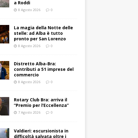
a Roddi
8 Agosto 2026
0
La magia della Notte delle
stelle: ad Alba è tutto
pronto per San Lorenzo
8 Agosto 2026
0
Distretto Alba-Bra:
contributi a 51 imprese del
commercio
8 Agosto 2026
0
Rotary Club Bra: arriva il
“Premio per l’Eccellenza”
7 Agosto 2026
0
Valdieri: escursionista in
difficoltà salvata oltre i