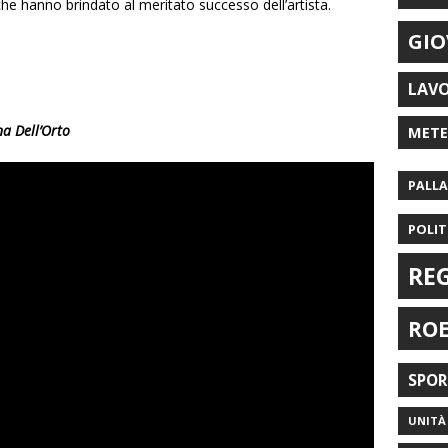
he hanno brindato al meritato successo dell’artista.
GIO
LAV
na Dell’Orto
MET
PALL
POLIT
RE
RO
SPO
UNITÀ 