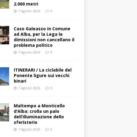
2.000 metri
7 Agosto 2026
0
Caso Galeasso in Comune
ad Alba, per la Lega le
dimissioni non cancellano il
problema politico
7 Agosto 2026
0
ITINERARI / La ciclabile del
Ponente ligure sui vecchi
binari
7 Agosto 2026
0
Maltempo a Monticello
d’Alba: crolla un palo
dell’illuminazione dello
sferisterio
7 Agosto 2026
0