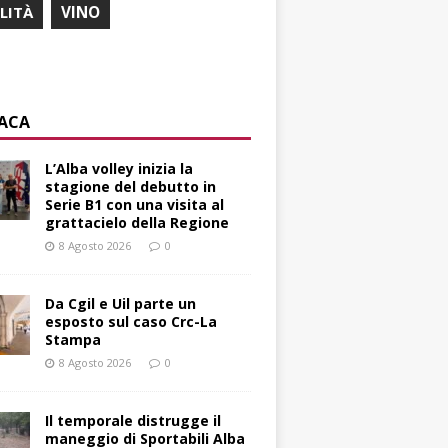
ILITÀ
VINO
ACA
L’Alba volley inizia la
stagione del debutto in
Serie B1 con una visita al
grattacielo della Regione
8 Agosto 2026
0
Da Cgil e Uil parte un
esposto sul caso Crc-La
Stampa
8 Agosto 2026
0
Il temporale distrugge il
maneggio di Sportabili Alba