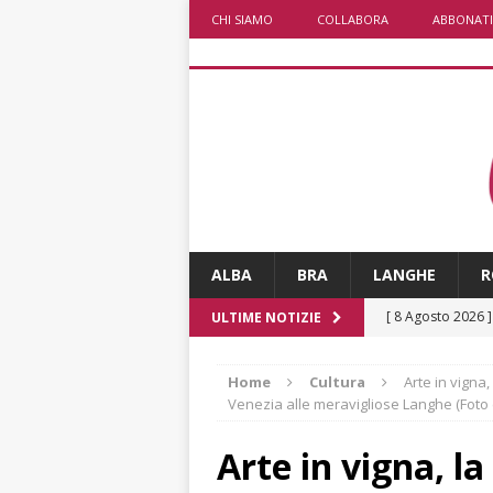
CHI SIAMO
COLLABORA
ABBONATI
ALBA
BRA
LANGHE
R
[ 8 Agosto 2026 
ULTIME NOTIZIE
[ 8 Agosto 2026 
Home
Cultura
Arte in vigna,
ALBA
Venezia alle meravigliose Langhe (Foto e
[ 8 Agosto 2026 
Arte in vigna, l
San Lorenzo
A