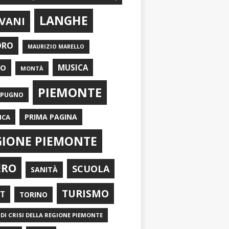
LANGHE
VANI
ORO
MAURIZIO MARELLO
EO
MUSICA
MONTÀ
PIEMONTE
APUGNO
PRIMA PAGINA
ICA
GIONE PIEMONTE
ERO
SCUOLA
SANITÀ
TURISMO
RT
TORINO
DI CRISI DELLA REGIONE PIEMONTE