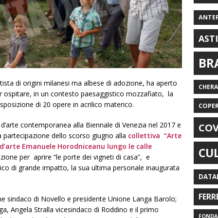
ANTE
AST
BR
tista di origini milanesi ma albese di adozione, ha aperto
CHER
er ospitare, in un contesto paesaggistico mozzafiato, la
esposizione di 20 opere in acrilico materico.
COPE
 d’arte contemporanea alla Biennale di Venezia nel 2017 e
COV
a partecipazione dello scorso giugno alla
collettiva “Arte
o d’arte Emanuele Horodniceanu lungo le calle
CU
razione per aprire “le porte dei vigneti di casa”, e
ico di grande impatto, la sua ultima personale inaugurata
DATA
FERR
sone sindaco di Novello e presidente Unione Langa Barolo;
ga, Angela Stralla vicesindaco di Roddino e il primo
FONDAZ