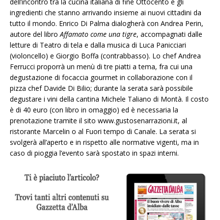
dell’incontro tra la cucina italiana di fine Ottocento e gli
ingredienti che stanno arrivando insieme ai nuovi cittadini da
tutto il mondo. Enrico Di Palma dialogherà con Andrea Perin,
autore del libro
Affamato come una tigre
, accompagnati dalle
letture di Teatro di tela e dalla musica di Luca Panicciari
(violoncello) e Giorgio Boffa (contrabbasso). Lo chef Andrea
Ferrucci proporrà un menù di tre piatti a tema, fra cui una
degustazione di focaccia gourmet in collaborazione con il
pizza chef Davide Di Bilio; durante la serata sarà possibile
degustare i vini della cantina Michele Taliano di Montà. Il costo
è di 40 euro (con libro in omaggio) ed è necessaria la
prenotazione tramite il sito www.gustosenarrazioni.it, al
ristorante Marcelin o al Fuori tempo di Canale. La serata si
svolgerà all’aperto e in rispetto alle normative vigenti, ma in
caso di pioggia l’evento sarà spostato in spazi interni.