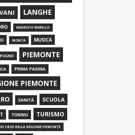
LANGHE
VANI
ORO
MAURIZIO MARELLO
EO
MUSICA
MONTÀ
PIEMONTE
APUGNO
PRIMA PAGINA
ICA
GIONE PIEMONTE
ERO
SCUOLA
SANITÀ
TURISMO
RT
TORINO
DI CRISI DELLA REGIONE PIEMONTE