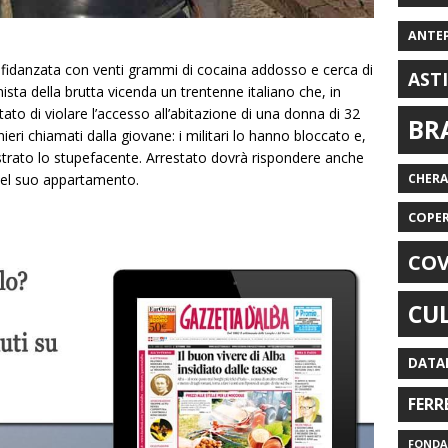
ANTE
x fidanzata con venti grammi di cocaina addosso e cerca di
AST
ista della brutta vicenda un trentenne italiano che, in
tato di violare l’accesso all’abitazione di una donna di 32
BR
ieri chiamati dalla giovane: i militari lo hanno bloccato e,
strato lo stupefacente. Arrestato dovrà rispondere anche
 nel suo appartamento.
CHER
COPE
COV
CU
DATA
FERR
FONDAZ