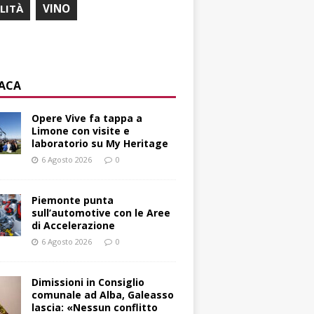
ILITÀ
VINO
ACA
Opere Vive fa tappa a
Limone con visite e
laboratorio su My Heritage
6 Agosto 2026
0
Piemonte punta
sull’automotive con le Aree
di Accelerazione
6 Agosto 2026
0
Dimissioni in Consiglio
comunale ad Alba, Galeasso
lascia: «Nessun conflitto