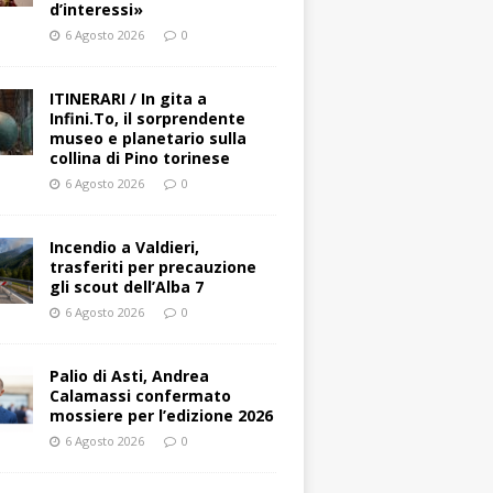
d’interessi»
6 Agosto 2026
0
ITINERARI / In gita a
Infini.To, il sorprendente
museo e planetario sulla
collina di Pino torinese
6 Agosto 2026
0
Incendio a Valdieri,
trasferiti per precauzione
gli scout dell’Alba 7
6 Agosto 2026
0
Palio di Asti, Andrea
Calamassi confermato
mossiere per l’edizione 2026
6 Agosto 2026
0