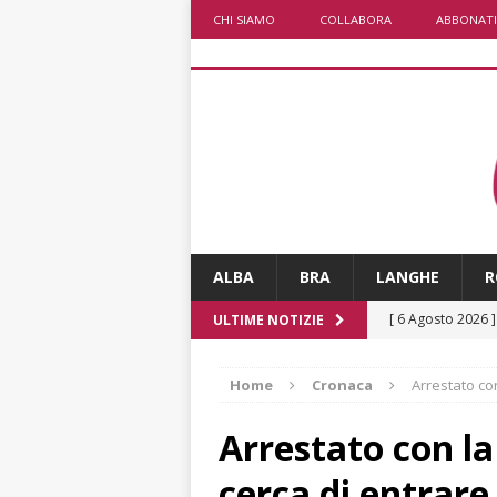
CHI SIAMO
COLLABORA
ABBONATI
ALBA
BRA
LANGHE
R
[ 6 Agosto 2026 
ULTIME NOTIZIE
«Nessun conflitto
Home
Cronaca
Arrestato co
[ 6 Agosto 2026 
planetario sulla 
Arrestato con l
[ 6 Agosto 2026 
cerca di entrare 