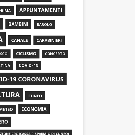
APPUNTAMENTI
PRIMA
I
BAMBINI
BAROLO
A
CANALE
CARABINIERI
CICLISMO
ASCO
CONCERTO
RTINA
COVID-19
ID-19 CORONAVIRUS
LTURA
CUNEO
ECONOMIA
METEO
ERO
IONE CRC (CASSA RISPARMIO DI CUNEO)