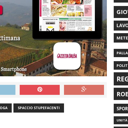
GIO
LAV
MET
PALL
POLIT
RE
RO
OGA
SPACCIO STUPEFACENTI
SPO
UNITÀ 