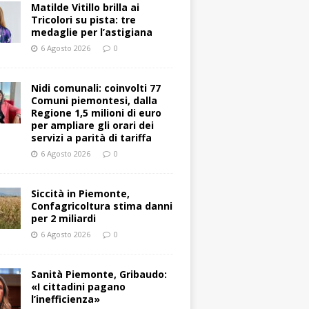
Matilde Vitillo brilla ai
Tricolori su pista: tre
medaglie per l’astigiana
6 Agosto 2026
0
Nidi comunali: coinvolti 77
Comuni piemontesi, dalla
Regione 1,5 milioni di euro
per ampliare gli orari dei
servizi a parità di tariffa
6 Agosto 2026
0
Siccità in Piemonte,
Confagricoltura stima danni
per 2 miliardi
6 Agosto 2026
0
Sanità Piemonte, Gribaudo:
«I cittadini pagano
l’inefficienza»