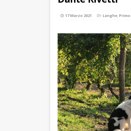
aumentare la si
[ 5 Agosto 2026 
17 Marzo 2021
Langhe
,
Primo
BRA
[ 5 Agosto 2026 
Sarvanot, piccoli 
[ 5 Agosto 2026 
BRA
[ 5 Agosto 2026 
sostituire le barr
[ 5 Agosto 2026 
CULTURA