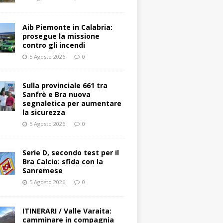
Aib Piemonte in Calabria:
prosegue la missione
contro gli incendi
5 Agosto 2026
0
Sulla provinciale 661 tra
Sanfrè e Bra nuova
segnaletica per aumentare
la sicurezza
5 Agosto 2026
0
Serie D, secondo test per il
Bra Calcio: sfida con la
Sanremese
5 Agosto 2026
0
ITINERARI / Valle Varaita:
camminare in compagnia