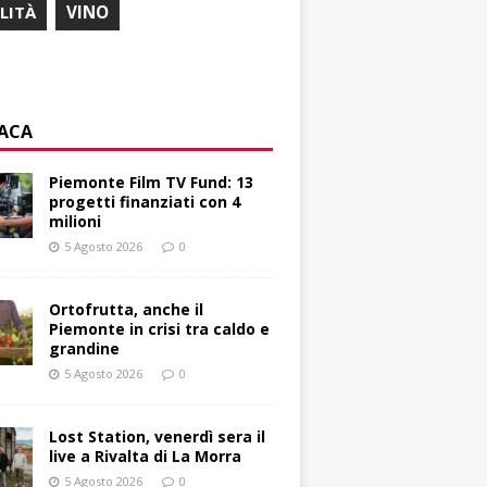
ILITÀ
VINO
ACA
Piemonte Film TV Fund: 13
progetti finanziati con 4
milioni
5 Agosto 2026
0
Ortofrutta, anche il
Piemonte in crisi tra caldo e
grandine
5 Agosto 2026
0
Lost Station, venerdì sera il
live a Rivalta di La Morra
5 Agosto 2026
0