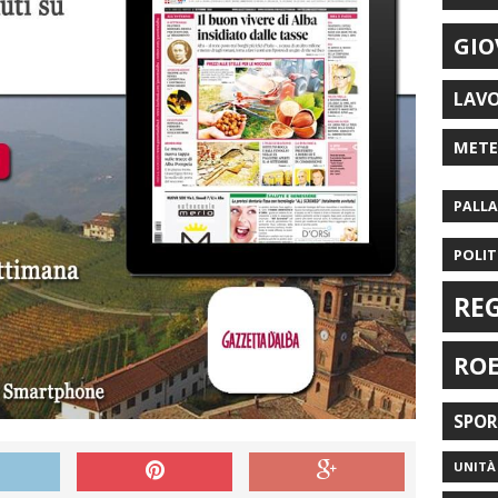
GIO
LAV
MET
PALL
POLIT
RE
RO
SPO
UNITÀ 