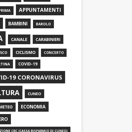
APPUNTAMENTI
PRIMA
I
BAMBINI
BAROLO
A
CANALE
CARABINIERI
CICLISMO
ASCO
CONCERTO
RTINA
COVID-19
ID-19 CORONAVIRUS
LTURA
CUNEO
ECONOMIA
METEO
ERO
IONE CRC (CASSA RISPARMIO DI CUNEO)