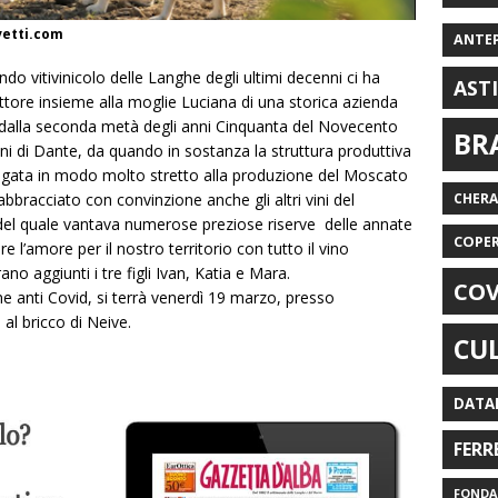
vetti.com
ANTE
do vitivinicolo delle Langhe degli ultimi decenni ci ha
AST
duttore insieme alla moglie Luciana di una storica azienda
. È dalla seconda metà degli anni Cinquanta del Novecento
BR
ani di Dante, da quando in sostanza la struttura produttiva
legata in modo molto stretto alla produzione del Moscato
 abbracciato con convinzione anche gli altri vini del
CHER
o, del quale vantava numerose preziose riserve delle annate
COPE
e l’amore per il nostro territorio con tutto il vino
ano aggiunti i tre figli Ivan, Katia e Mara.
COV
me anti Covid, si terrà venerdì 19 marzo, presso
 al bricco di Neive.
CU
DATA
FERR
FONDAZ