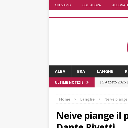
CHI SIAMO
COLLABORA
ABBONATI
ALBA
BRA
LANGHE
R
[ 5 Agosto 2026 
ULTIME NOTIZIE
ALTRE NOTIZIE
Home
Langhe
Neive piange i
[ 5 Agosto 2026 
incendi
ALTRE
Neive piange il 
[ 5 Agosto 2026 
Dante Rivetti