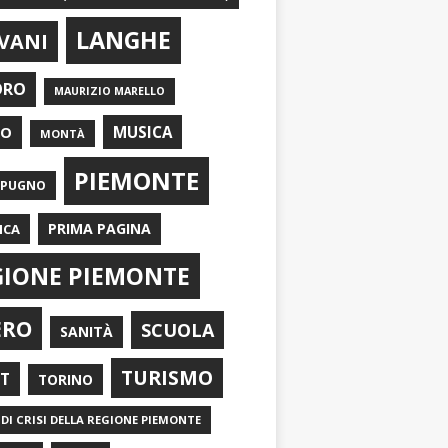
LANGHE
VANI
ORO
MAURIZIO MARELLO
EO
MUSICA
MONTÀ
PIEMONTE
APUGNO
PRIMA PAGINA
ICA
GIONE PIEMONTE
ERO
SCUOLA
SANITÀ
TURISMO
RT
TORINO
DI CRISI DELLA REGIONE PIEMONTE