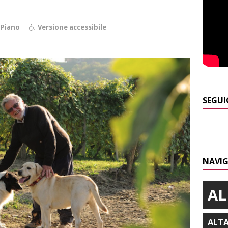
curezza
BRA
]
Serie D, secondo test per il Bra Calcio: sfida con la Sanremese
 Piano
Versione accessibile
]
ITINERARI / Valle Varaita: camminare in compagnia dei
folletti dispettosi
ALTRE NOTIZIE
]
Incidente in viale Madonna dei Fiori a Bra, un ferito a Verduno
SEGUI
]
Tangenziale di Alba chiusa a Mogliasso verso Asti per
iere laterali
ALBA
NAVIG
]
Piemonte Film TV Fund: 13 progetti finanziati con 4 milioni
AL
ALT