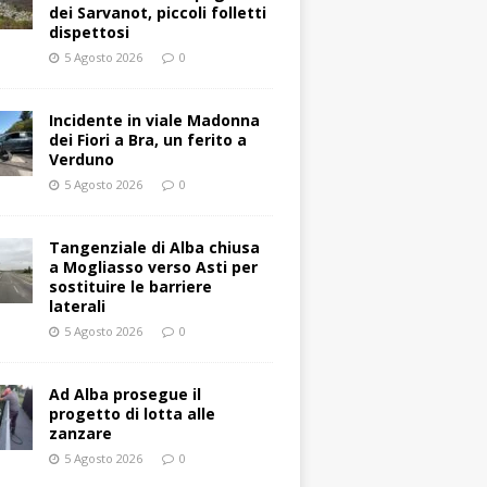
dei Sarvanot, piccoli folletti
dispettosi
5 Agosto 2026
0
Incidente in viale Madonna
dei Fiori a Bra, un ferito a
Verduno
5 Agosto 2026
0
Tangenziale di Alba chiusa
a Mogliasso verso Asti per
sostituire le barriere
laterali
5 Agosto 2026
0
Ad Alba prosegue il
progetto di lotta alle
zanzare
5 Agosto 2026
0