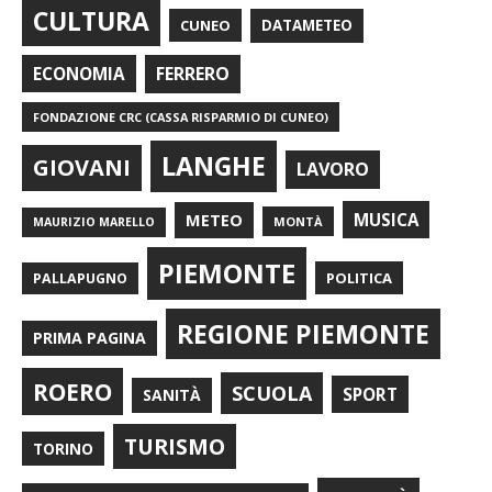
CULTURA
CUNEO
DATAMETEO
FERRERO
ECONOMIA
FONDAZIONE CRC (CASSA RISPARMIO DI CUNEO)
LANGHE
GIOVANI
LAVORO
METEO
MUSICA
MONTÀ
MAURIZIO MARELLO
PIEMONTE
POLITICA
PALLAPUGNO
REGIONE PIEMONTE
PRIMA PAGINA
ROERO
SCUOLA
SPORT
SANITÀ
TURISMO
TORINO