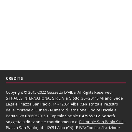
CREDITS
Copyright © 2015-2022 Gazzetta D'Alba. All Rights Reserved.
ST PAULS INTERNATIONAL S.R.L.
Via Giotto, 36 - 20145 Milano. Sede
Legale: Piazza San Paolo, 14 - 12051 Alba (CN) Iscritta al registro
delle Imprese di Cuneo - Numero di iscrizione, Codice Fiscale e
Partita IVA 02860520150. Capitale Sociale € 479.552 i.v. Società
soggetta a direzione e coordinamento di
Editoriale San Paolo
S.r.l.
-
Piazza San Paolo, 14 - 12051 Alba (CN) - P.IVA/Cod.fisc./Iscrizione