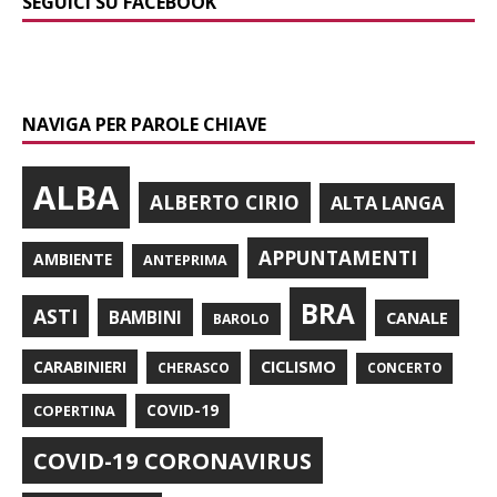
SEGUICI SU FACEBOOK
NAVIGA PER PAROLE CHIAVE
ALBA
ALBERTO CIRIO
ALTA LANGA
APPUNTAMENTI
AMBIENTE
ANTEPRIMA
BRA
ASTI
BAMBINI
CANALE
BAROLO
CARABINIERI
CICLISMO
CHERASCO
CONCERTO
COPERTINA
COVID-19
COVID-19 CORONAVIRUS