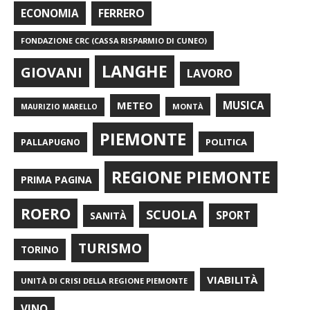
FERRERO
ECONOMIA
FONDAZIONE CRC (CASSA RISPARMIO DI CUNEO)
LANGHE
GIOVANI
LAVORO
METEO
MUSICA
MONTÀ
MAURIZIO MARELLO
PIEMONTE
POLITICA
PALLAPUGNO
REGIONE PIEMONTE
PRIMA PAGINA
ROERO
SCUOLA
SPORT
SANITÀ
TURISMO
TORINO
VIABILITÀ
UNITÀ DI CRISI DELLA REGIONE PIEMONTE
VINO