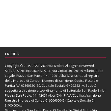
CREDITS
Copyright © 2015-2022 Gazzetta D'Alba. All Rights Reserved.
ST PAULS INTERNATIONAL S.R.L.
Via Giotto, 36 - 20145 Milano. Sede
Legale: Piazza San Paolo, 14 - 12051 Alba (CN) Iscritta al registro
delle Imprese di Cuneo - Numero di iscrizione, Codice Fiscale e
Partita IVA 02860520150. Capitale Sociale € 479.552 i.v. Società
soggetta a direzione e coordinamento di
Editoriale San Paolo
S.r.l.
-
Piazza San Paolo, 14 - 12051 Alba (CN) - P.IVA/Cod.fisc./Iscrizione
Registro Imprese di Cuneo 01660660042 - Capitale Sociale €
3.400.000 i.v.
Sito gestito da
San Paolo Digital
©
San Paolo Digital S.r.l.
, - Via