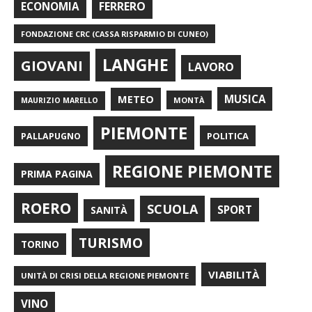
FERRERO
ECONOMIA
FONDAZIONE CRC (CASSA RISPARMIO DI CUNEO)
LANGHE
GIOVANI
LAVORO
METEO
MUSICA
MONTÀ
MAURIZIO MARELLO
PIEMONTE
POLITICA
PALLAPUGNO
REGIONE PIEMONTE
PRIMA PAGINA
ROERO
SCUOLA
SPORT
SANITÀ
TURISMO
TORINO
VIABILITÀ
UNITÀ DI CRISI DELLA REGIONE PIEMONTE
VINO