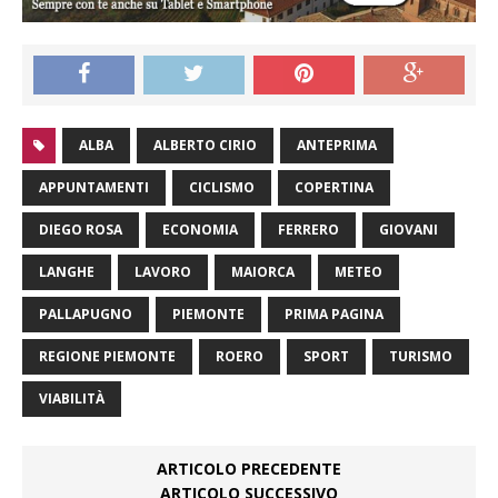
ALBA
ALBERTO CIRIO
ANTEPRIMA
APPUNTAMENTI
CICLISMO
COPERTINA
DIEGO ROSA
ECONOMIA
FERRERO
GIOVANI
LANGHE
LAVORO
MAIORCA
METEO
PALLAPUGNO
PIEMONTE
PRIMA PAGINA
REGIONE PIEMONTE
ROERO
SPORT
TURISMO
VIABILITÀ
ARTICOLO PRECEDENTE
ARTICOLO SUCCESSIVO