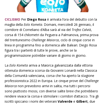
CICLISMO
Per
Diego Rosa
è arrivata l’ora del debutto con la
maglia della
Eolo Kometa
. Domani, mercoledì 26 gennaio, il
corridore di Corneliano d’Alba sarà al via del
Trofeo Calvià
,
corsa di 154 chilometri da Peguera a Palmanova, prima prova
del trentunesimo
Challenge Maiorca
, ciclo di cinque corse in
linea in programma fino a domenica alle Baleari. Diego Rosa
figura tra i partenti di tutte le prove, anche se la
programmazione potrebbe variare di giorno in giorno.
La
Eolo Kometa
arriva a Maiorca galvanizzata dalla vittoria
ottenuta domenica scorsa da Giovanni Lonardi nella Classica
della Comunità valenciana, corsa che ha aperto la stagione
professionistica 2022 in Europa. Le cinque prove del
Challenge
Maiorca
non prevedono arrivi in salita, ma tutti i percorsi
sono piuttosto mossi, con diverse salite brevi che potrebbero
rendere vivace la corsa e stimolare i corridori d’attacco. Tra gli
iscritti spiccano i nomi dei veterani
Valverde
e
Gilbert
, due