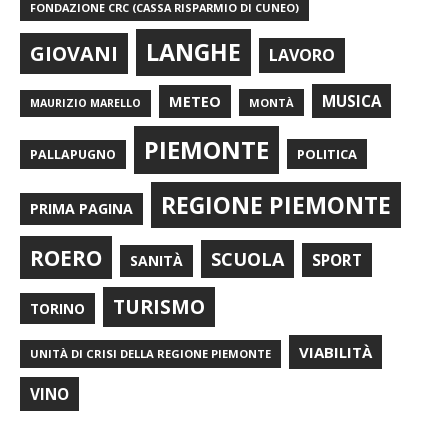
FONDAZIONE CRC (CASSA RISPARMIO DI CUNEO)
LANGHE
GIOVANI
LAVORO
METEO
MUSICA
MONTÀ
MAURIZIO MARELLO
PIEMONTE
POLITICA
PALLAPUGNO
REGIONE PIEMONTE
PRIMA PAGINA
ROERO
SCUOLA
SPORT
SANITÀ
TURISMO
TORINO
VIABILITÀ
UNITÀ DI CRISI DELLA REGIONE PIEMONTE
VINO