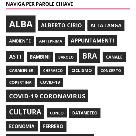
NAVIGA PER PAROLE CHIAVE
ALBA
ALBERTO CIRIO
ALTA LANGA
APPUNTAMENTI
AMBIENTE
ANTEPRIMA
BRA
ASTI
BAMBINI
CANALE
BAROLO
CARABINIERI
CICLISMO
CHERASCO
CONCERTO
COPERTINA
COVID-19
COVID-19 CORONAVIRUS
CULTURA
CUNEO
DATAMETEO
FERRERO
ECONOMIA