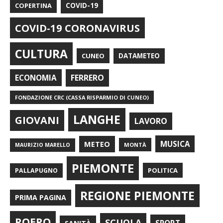
COPERTINA
COVID-19
COVID-19 CORONAVIRUS
CULTURA
CUNEO
DATAMETEO
FERRERO
ECONOMIA
FONDAZIONE CRC (CASSA RISPARMIO DI CUNEO)
LANGHE
GIOVANI
LAVORO
METEO
MUSICA
MONTÀ
MAURIZIO MARELLO
PIEMONTE
POLITICA
PALLAPUGNO
REGIONE PIEMONTE
PRIMA PAGINA
ROERO
SCUOLA