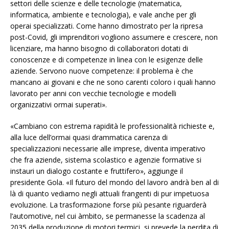
settori delle scienze e delle tecnologie (matematica,
informatica, ambiente e tecnologia), e vale anche per gli
operai specializzati. Come hanno dimostrato per la ripresa
post-Covid, gli imprenditori vogliono assumere e crescere, non
licenziare, ma hanno bisogno di collaboratori dotati di
conoscenze e di competenze in linea con le esigenze delle
aziende. Servono nuove competenze: il problema è che
mancano ai giovani e che ne sono carenti coloro i quali hanno
lavorato per anni con vecchie tecnologie e modelli
organizzativi ormai superati».
«Cambiano con estrema rapidità le professionalità richieste e,
alla luce dell’ormai quasi drammatica carenza di
specializzazioni necessarie alle imprese, diventa imperativo
che fra aziende, sistema scolastico e agenzie formative si
instauri un dialogo costante e fruttifero», aggiunge il
presidente Gola. «Il futuro del mondo del lavoro andrà ben al di
là di quanto vediamo negli attuali frangenti di pur impetuosa
evoluzione. La trasformazione forse più pesante riguarderà
l’automotive, nel cui àmbito, se permanesse la scadenza al
2035 della produzione di motori termici, si prevede la perdita di