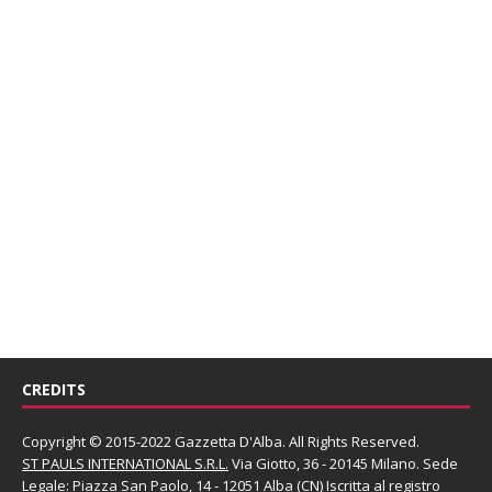
CREDITS
Copyright © 2015-2022 Gazzetta D'Alba. All Rights Reserved.
ST PAULS INTERNATIONAL S.R.L.
Via Giotto, 36 - 20145 Milano. Sede
Legale: Piazza San Paolo, 14 - 12051 Alba (CN) Iscritta al registro