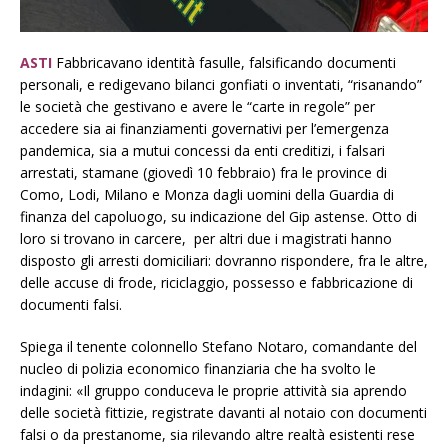
ASTI
Fabbricavano identità fasulle, falsificando documenti
personali, e redigevano bilanci gonfiati o inventati, “risanando”
le società che gestivano e avere le “carte in regole” per
accedere sia ai finanziamenti governativi per l’emergenza
pandemica, sia a mutui concessi da enti creditizi, i falsari
arrestati, stamane (giovedì 10 febbraio) fra le province di
Como, Lodi, Milano e Monza dagli uomini della Guardia di
finanza del capoluogo, su indicazione del Gip astense. Otto di
loro si trovano in carcere, per altri due i magistrati hanno
disposto gli arresti domiciliari: dovranno rispondere, fra le altre,
delle accuse di frode, riciclaggio, possesso e fabbricazione di
documenti falsi.
Spiega il tenente colonnello Stefano Notaro, comandante del
nucleo di polizia economico finanziaria che ha svolto le
indagini: «Il gruppo conduceva le proprie attività sia aprendo
delle società fittizie, registrate davanti al notaio con documenti
falsi o da prestanome, sia rilevando altre realtà esistenti rese