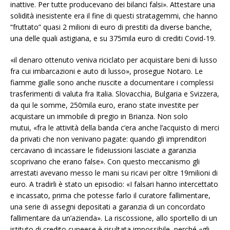
inattive. Per tutte producevano dei bilanci falsi». Attestare una
solidità inesistente era il fine di questi stratagemmi, che hanno
“fruttato” quasi 2 milioni di euro di prestiti da diverse banche,
una delle quali astigiana, e su 375mila euro di crediti Covid-19.
«il denaro ottenuto veniva riciclato per acquistare beni di lusso
fra cui imbarcazioni e auto di lusso», prosegue Notaro. Le
fiamme gialle sono anche riuscite a documentare i complessi
trasferimenti di valuta fra Italia. Slovacchia, Bulgaria e Svizzera,
da qui le somme, 250mila euro, erano state investite per
acquistare un immobile di pregio in Brianza. Non solo
mutui, «fra le attività della banda c’era anche l’acquisto di merci
da privati che non venivano pagate: quando gli imprenditori
cercavano di incassare le fideiussioni lasciate a garanzia
scoprivano che erano false». Con questo meccanismo gli
arrestati avevano messo le mani su ricavi per oltre 19milioni di
euro. A tradirli è stato un episodio: «I falsari hanno intercettato
e incassato, prima che potesse farlo il curatore fallimentare,
una serie di assegni depositati a garanzia di un concordato
fallimentare da un’azienda». La riscossione, allo sportello di un
istituto di credito cuneese è risultata impossibile, perché «gli