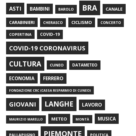
BRA
ASTI
BAMBINI
CANALE
BAROLO
CARABINIERI
CICLISMO
CHERASCO
CONCERTO
COPERTINA
COVID-19
COVID-19 CORONAVIRUS
CULTURA
CUNEO
DATAMETEO
FERRERO
ECONOMIA
FONDAZIONE CRC (CASSA RISPARMIO DI CUNEO)
LANGHE
GIOVANI
LAVORO
METEO
MUSICA
MONTÀ
MAURIZIO MARELLO
PIEMONTE
POLITICA
PALLAPUGNO