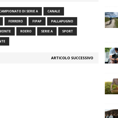
CAMPIONATO DI SERIE A
CANALE
FERRERO
FIPAP
PALLAPUGNO
EMONTE
ROERO
SERIE A
SPORT
NTE
ARTICOLO SUCCESSIVO