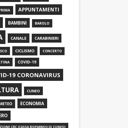
APPUNTAMENTI
PRIMA
I
BAMBINI
BAROLO
A
CANALE
CARABINIERI
CICLISMO
ASCO
CONCERTO
RTINA
COVID-19
ID-19 CORONAVIRUS
LTURA
CUNEO
ECONOMIA
METEO
ERO
IONE CRC (CASSA RISPARMIO DI CUNEO)