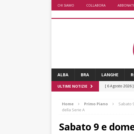
CHI SIAMO
COLLABORA
ABBONATI
ALBA
BRA
LANGHE
R
[ 6 Agosto 2026 
ULTIME NOTIZIE
pensare
ALBA
Home
Primo Piano
Sabato 9
[ 6 Agosto 2026 
della Serie A
casa
BRA
Sabato 9 e dome
[ 6 Agosto 2026 