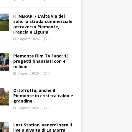
ITINERARI / L’Alta via del
sale: la strada commerciale
attraverso Piemonte,
Francia e Liguria
6 Agosto 2026
0
Piemonte Film TV Fund: 13
progetti finanziati con 4
milioni
5 Agosto 2026
0
Ortofrutta, anche il
Piemonte in crisi tra caldo e
grandine
5 Agosto 2026
0
Lost Station, venerdì sera il
live a Rivalta di La Morra