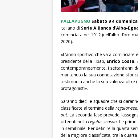
PALLAPUGNO
Sabato 9
e
domenica 
italiano di
Serie A
Banca d’Alba-Ege
cominciata nel 1912 (nell’albo d’oro ma
2020).
«L’anno sportivo che va a cominciare è
presidente della Fipap,
Enrico Costa
.
contemporaneamente, i settant’anni da
mantenuto la sua connotazione storic
testimonia anche la sua valenza oltre i c
protagonisti».
Saranno dieci le squadre che si darann
classificate al termine della
regular-se
out
. La seconda fase prevede l’assegnaz
ottenuti nella
regular-season
. Le prime 
in semifinale. Per definire la quarta se
della migliore classificata, tra la quarta