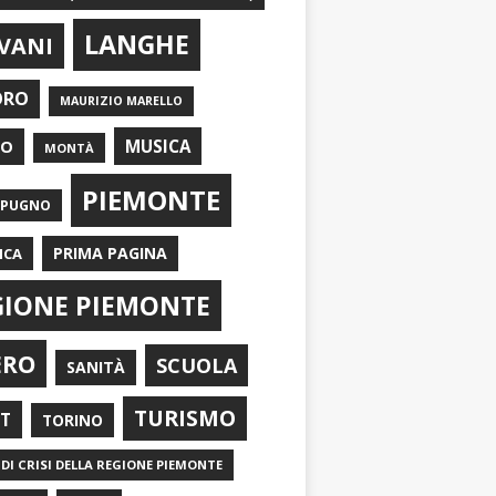
LANGHE
VANI
ORO
MAURIZIO MARELLO
EO
MUSICA
MONTÀ
PIEMONTE
APUGNO
PRIMA PAGINA
ICA
GIONE PIEMONTE
ERO
SCUOLA
SANITÀ
TURISMO
RT
TORINO
DI CRISI DELLA REGIONE PIEMONTE