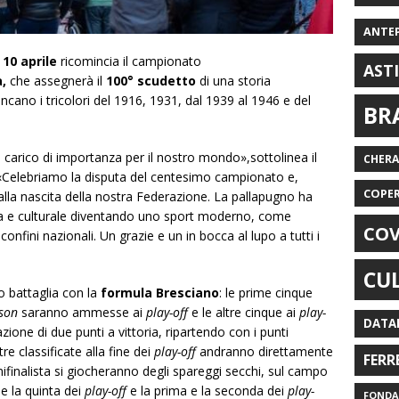
ANTE
10 aprile
ricomincia il campionato
AST
a,
che assegnerà il
100° scudetto
di una storia
ncano i tricolori del 1916, 1931, dal 1939 al 1946 e del
BR
 carico di importanza per il nostro mondo»,sottolinea il
CHER
 «Celebriamo la disputa del centesimo campionato e,
COPE
lla nascita della nostra Federazione. La pallapugno ha
a e culturale diventando uno sport moderno, come
COV
onfini nazionali. Un grazie e un in bocca al lupo a tutti i
CU
o battaglia con la
formula Bresciano
: le prime cinque
ason
saranno ammesse ai
play-off
e le altre cinque ai
play-
DATA
ione di due punti a vittoria, ripartendo con i punti
tre classificate alla fine dei
play-off
andranno direttamente
FERR
mifinalista si giocheranno degli spareggi secchi, sul campo
 e la quinta dei
play-off
e la prima e la seconda dei
play-
FONDAZ