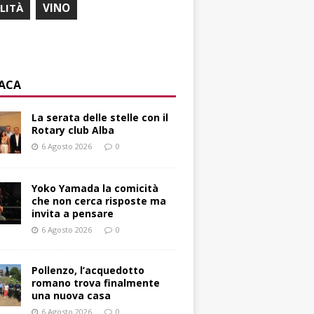
ILITÀ
VINO
ACA
La serata delle stelle con il
Rotary club Alba
6 Agosto 2026
0
Yoko Yamada la comicità
che non cerca risposte ma
invita a pensare
6 Agosto 2026
0
Pollenzo, l’acquedotto
romano trova finalmente
una nuova casa
6 Agosto 2026
0