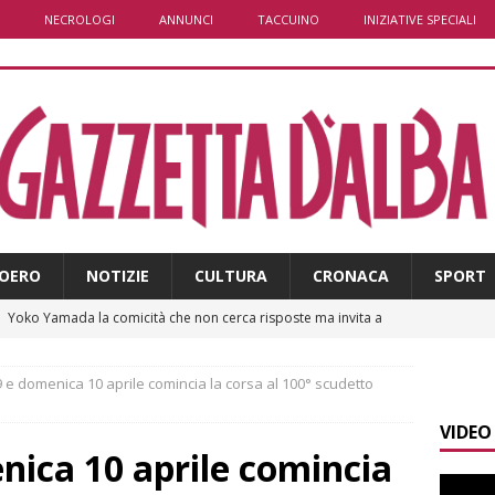
NECROLOGI
ANNUNCI
TACCUINO
INIZIATIVE SPECIALI
OERO
NOTIZIE
CULTURA
CRONACA
SPORT
]
Yoko Yamada la comicità che non cerca risposte ma invita a
 e domenica 10 aprile comincia la corsa al 100° scudetto
]
Pollenzo, l’acquedotto romano trova finalmente una nuova
VIDEO
nica 10 aprile comincia
]
ITINERARI / L’Alta via del sale: la strada commerciale attraverso