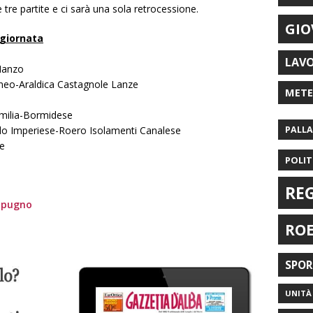
e tre partite e ci sarà una sola retrocessione.
GIO
 giornata
LAV
Manzo
neo-Araldica Castagnole Lanze
MET
emilia-Bormidese
do Imperiese-Roero Isolamenti Canalese
PALL
se
POLIT
RE
lapugno
RO
SPO
UNITÀ 