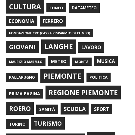
CULTURA
CUNEO
DATAMETEO
FERRERO
ECONOMIA
FONDAZIONE CRC (CASSA RISPARMIO DI CUNEO)
LANGHE
GIOVANI
LAVORO
METEO
MUSICA
MONTÀ
MAURIZIO MARELLO
PIEMONTE
POLITICA
PALLAPUGNO
REGIONE PIEMONTE
PRIMA PAGINA
ROERO
SCUOLA
SPORT
SANITÀ
TURISMO
TORINO