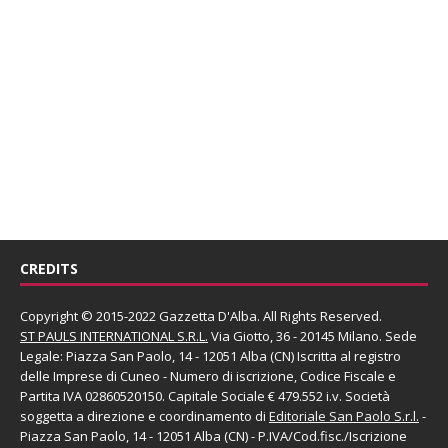
CREDITS
Copyright © 2015-2022 Gazzetta D'Alba. All Rights Reserved.
ST PAULS INTERNATIONAL S.R.L.
Via Giotto, 36 - 20145 Milano. Sede
Legale: Piazza San Paolo, 14 - 12051 Alba (CN) Iscritta al registro
delle Imprese di Cuneo - Numero di iscrizione, Codice Fiscale e
Partita IVA 02860520150. Capitale Sociale € 479.552 i.v. Società
soggetta a direzione e coordinamento di
Editoriale San Paolo
S.r.l.
-
Piazza San Paolo, 14 - 12051 Alba (CN) - P.IVA/Cod.fisc./Iscrizione