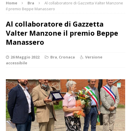
Home
Bra
Al collaboratore di Gazzetta Valter Manzone
il premio Beppe Manassero
Al collaboratore di Gazzetta
Valter Manzone il premio Beppe
Manassero
26 Maggio 2022
Bra
,
Cronaca
Versione
accessibile