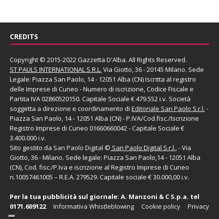
CREDITS
Copyright © 2015-2022 Gazzetta D'Alba. All Rights Reserved.
ST PAULS INTERNATIONAL S.R.L.
Via Giotto, 36 - 20145 Milano. Sede
Legale: Piazza San Paolo, 14 - 12051 Alba (CN) Iscritta al registro
delle Imprese di Cuneo - Numero di iscrizione, Codice Fiscale e
Partita IVA 02860520150. Capitale Sociale € 479.552 i.v. Società
soggetta a direzione e coordinamento di
Editoriale San Paolo
S.r.l.
-
Piazza San Paolo, 14 - 12051 Alba (CN) - P.IVA/Cod.fisc./Iscrizione
Registro Imprese di Cuneo 01660660042 - Capitale Sociale €
3.400.000 i.v.
Sito gestito da
San Paolo Digital
©
San Paolo Digital S.r.l.
, - Via
Giotto, 36 - Milano. Sede legale: Piazza San Paolo,14 - 12051 Alba
(CN), Cod. fisc./P.Iva e iscrizione al Registro Imprese di Cuneo
n.10057461005 – R.E.A. 279529. Capitale sociale € 30.000,00 i.v.
Per la tua pubblicità sul giornale:
A. Manzoni & C S.p.a.
tel
0171.609122
Informativa Whistleblowing
Cookie policy
Privacy