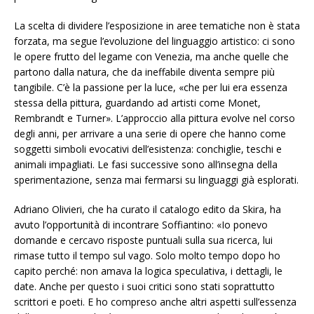
La scelta di dividere l’esposizione in aree tematiche non è stata
forzata, ma segue l’evoluzione del linguaggio artistico: ci sono
le opere frutto del legame con Venezia, ma anche quelle che
partono dalla natura, che da ineffabile diventa sempre più
tangibile. C’è la passione per la luce, «che per lui era essenza
stessa della pittura, guardando ad artisti come Monet,
Rembrandt e Turner». L’approccio alla pittura evolve nel corso
degli anni, per arrivare a una serie di opere che hanno come
soggetti simboli evocativi dell’esistenza: conchiglie, teschi e
animali impagliati. Le fasi successive sono all’insegna della
sperimentazione, senza mai fermarsi su linguaggi già esplorati.
Adriano Olivieri, che ha curato il catalogo edito da Skira, ha
avuto l’opportunità di incontrare Soffiantino: «Io ponevo
domande e cercavo risposte puntuali sulla sua ricerca, lui
rimase tutto il tempo sul vago. Solo molto tempo dopo ho
capito perché: non amava la logica speculativa, i dettagli, le
date. Anche per questo i suoi critici sono stati soprattutto
scrittori e poeti. E ho compreso anche altri aspetti sull’essenza