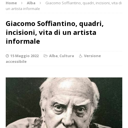
Home
Alba
Giacomo Soffiantino, quadri, incisioni, vita di
un artista informale
Giacomo Soffiantino, quadri,
incisioni, vita di un artista
informale
15 Maggio 2022
Alba
,
Cultura
Versione
accessibile