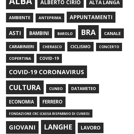
ALBA
ALBERTO CIRIO
ALTA LANGA
APPUNTAMENTI
AMBIENTE
ANTEPRIMA
BRA
ASTI
BAMBINI
CANALE
BAROLO
CARABINIERI
CICLISMO
CHERASCO
CONCERTO
COPERTINA
COVID-19
COVID-19 CORONAVIRUS
CULTURA
CUNEO
DATAMETEO
FERRERO
ECONOMIA
FONDAZIONE CRC (CASSA RISPARMIO DI CUNEO)
LANGHE
GIOVANI
LAVORO