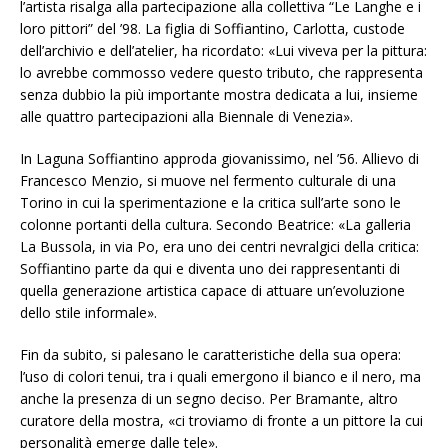
l’artista risalga alla partecipazione alla collettiva “Le Langhe e i
loro pittori” del ’98. La figlia di Soffiantino, Carlotta, custode
dell’archivio e dell’atelier, ha ricordato: «Lui viveva per la pittura:
lo avrebbe commosso vedere questo tributo, che rappresenta
senza dubbio la più importante mostra dedicata a lui, insieme
alle quattro partecipazioni alla Biennale di Venezia».
In Laguna Soffiantino approda giovanissimo, nel ’56. Allievo di
Francesco Menzio, si muove nel fermento culturale di una
Torino in cui la sperimentazione e la critica sull’arte sono le
colonne portanti della cultura. Secondo Beatrice: «La galleria
La Bussola, in via Po, era uno dei centri nevralgici della critica:
Soffiantino parte da qui e diventa uno dei rappresentanti di
quella generazione artistica capace di attuare un’evoluzione
dello stile informale».
Fin da subito, si palesano le caratteristiche della sua opera:
l’uso di colori tenui, tra i quali emergono il bianco e il nero, ma
anche la presenza di un segno deciso. Per Bramante, altro
curatore della mostra, «ci troviamo di fronte a un pittore la cui
personalità emerge dalle tele».