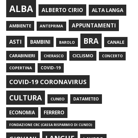
ALBA
ALBERTO CIRIO
ALTA LANGA
APPUNTAMENTI
AMBIENTE
ANTEPRIMA
BRA
ASTI
BAMBINI
CANALE
BAROLO
CARABINIERI
CICLISMO
CHERASCO
CONCERTO
COPERTINA
COVID-19
COVID-19 CORONAVIRUS
CULTURA
CUNEO
DATAMETEO
FERRERO
ECONOMIA
FONDAZIONE CRC (CASSA RISPARMIO DI CUNEO)