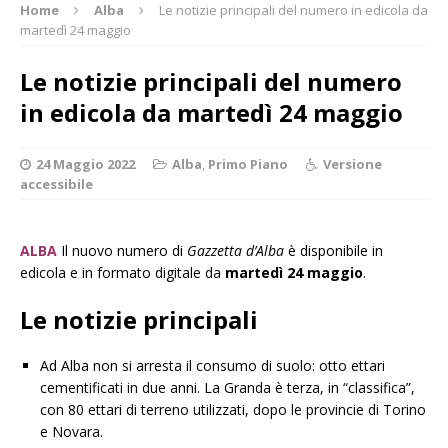
Home
Alba
Le notizie principali del numero in edicola da
martedì 24 maggio
Le notizie principali del numero
in edicola da martedì 24 maggio
24 Maggio 2022
Alba
,
Primo Piano
Versione
accessibile
ALBA
Il nuovo numero di
Gazzetta d’Alba
è disponibile in
edicola e in formato digitale da
martedì 24 maggio
.
Le notizie principali
Ad Alba non si arresta il consumo di suolo: otto ettari
cementificati in due anni. La Granda è terza, in “classifica”,
con 80 ettari di terreno utilizzati, dopo le provincie di Torino
e Novara.