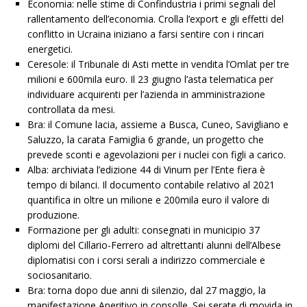
Economia: nelle stime di Confindustria i primi segnali del
rallentamento dell’economia. Crolla l’export e gli effetti del
conflitto in Ucraina iniziano a farsi sentire con i rincari
energetici.
Ceresole: il Tribunale di Asti mette in vendita l’Omlat per tre
milioni e 600mila euro. Il 23 giugno l’asta telematica per
individuare acquirenti per l’azienda in amministrazione
controllata da mesi.
Bra: il Comune lacia, assieme a Busca, Cuneo, Savigliano e
Saluzzo, la carata Famiglia 6 grande, un progetto che
prevede sconti e agevolazioni per i nuclei con figli a carico.
Alba: archiviata l’edizione 44 di Vinum per l’Ente fiera è
tempo di bilanci. Il documento contabile relativo al 2021
quantifica in oltre un milione e 200mila euro il valore di
produzione.
Formazione per gli adulti: consegnati in municipio 37
diplomi del Cillario-Ferrero ad altrettanti alunni dell’Albese
diplomatisi con i corsi serali a indirizzo commerciale e
sociosanitario.
Bra: torna dopo due anni di silenzio, dal 27 maggio, la
manifestazione Aperitivo in consolle. Sei serate di movida in