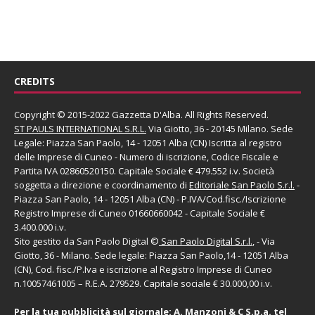
CREDITS
Copyright © 2015-2022 Gazzetta D'Alba. All Rights Reserved.
ST PAULS INTERNATIONAL S.R.L.
Via Giotto, 36 - 20145 Milano. Sede
Legale: Piazza San Paolo, 14 - 12051 Alba (CN) Iscritta al registro
delle Imprese di Cuneo - Numero di iscrizione, Codice Fiscale e
Partita IVA 02860520150. Capitale Sociale € 479.552 i.v. Società
soggetta a direzione e coordinamento di
Editoriale San Paolo
S.r.l.
-
Piazza San Paolo, 14 - 12051 Alba (CN) - P.IVA/Cod.fisc./Iscrizione
Registro Imprese di Cuneo 01660660042 - Capitale Sociale €
3.400.000 i.v.
Sito gestito da
San Paolo Digital
©
San Paolo Digital S.r.l.
, - Via
Giotto, 36 - Milano. Sede legale: Piazza San Paolo,14 - 12051 Alba
(CN), Cod. fisc./P.Iva e iscrizione al Registro Imprese di Cuneo
n.10057461005 – R.E.A. 279529. Capitale sociale € 30.000,00 i.v.
Per la tua pubblicità sul giornale:
A. Manzoni & C S.p.a.
tel