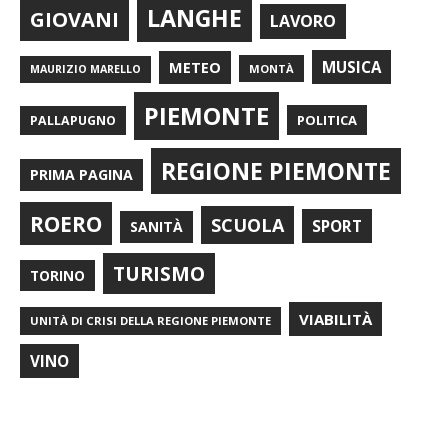
LANGHE
GIOVANI
LAVORO
METEO
MUSICA
MONTÀ
MAURIZIO MARELLO
PIEMONTE
POLITICA
PALLAPUGNO
REGIONE PIEMONTE
PRIMA PAGINA
ROERO
SCUOLA
SPORT
SANITÀ
TURISMO
TORINO
VIABILITÀ
UNITÀ DI CRISI DELLA REGIONE PIEMONTE
VINO