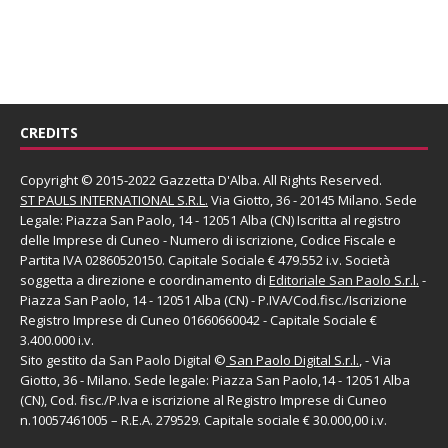
CREDITS
Copyright © 2015-2022 Gazzetta D'Alba. All Rights Reserved.
ST PAULS INTERNATIONAL S.R.L.
Via Giotto, 36 - 20145 Milano. Sede
Legale: Piazza San Paolo, 14 - 12051 Alba (CN) Iscritta al registro
delle Imprese di Cuneo - Numero di iscrizione, Codice Fiscale e
Partita IVA 02860520150. Capitale Sociale € 479.552 i.v. Società
soggetta a direzione e coordinamento di
Editoriale San Paolo
S.r.l.
-
Piazza San Paolo, 14 - 12051 Alba (CN) - P.IVA/Cod.fisc./Iscrizione
Registro Imprese di Cuneo 01660660042 - Capitale Sociale €
3.400.000 i.v.
Sito gestito da
San Paolo Digital
©
San Paolo Digital S.r.l.
, - Via
Giotto, 36 - Milano. Sede legale: Piazza San Paolo,14 - 12051 Alba
(CN), Cod. fisc./P.Iva e iscrizione al Registro Imprese di Cuneo
n.10057461005 – R.E.A. 279529. Capitale sociale € 30.000,00 i.v.