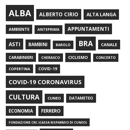
ALBA
ALBERTO CIRIO
ALTA LANGA
APPUNTAMENTI
AMBIENTE
ANTEPRIMA
BRA
ASTI
BAMBINI
CANALE
BAROLO
CARABINIERI
CICLISMO
CHERASCO
CONCERTO
COPERTINA
COVID-19
COVID-19 CORONAVIRUS
CULTURA
CUNEO
DATAMETEO
FERRERO
ECONOMIA
FONDAZIONE CRC (CASSA RISPARMIO DI CUNEO)