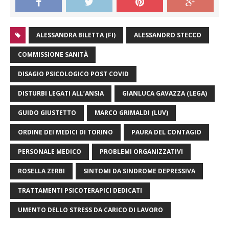
ALESSANDRA BILETTA (FI)
ALESSANDRO STECCO
COMMISSIONE SANITÀ
DISAGIO PSICOLOGICO POST COVID
DISTURBI LEGATI ALL’ANSIA
GIANLUCA GAVAZZA (LEGA)
GUIDO GIUSTETTO
MARCO GRIMALDI (LUV)
ORDINE DEI MEDICI DI TORINO
PAURA DEL CONTAGIO
PERSONALE MEDICO
PROBLEMI ORGANIZZATIVI
ROSELLA ZERBI
SINTOMI DA SINDROME DEPRESSIVA
TRATTAMENTI PSICOTERAPICI DEDICATI
UMENTO DELLO STRESS DA CARICO DI LAVORO