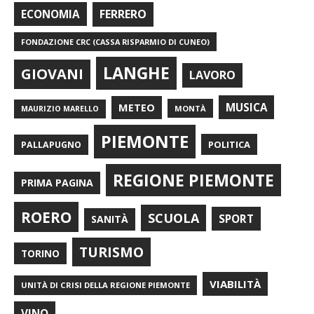
FERRERO
ECONOMIA
FONDAZIONE CRC (CASSA RISPARMIO DI CUNEO)
LANGHE
GIOVANI
LAVORO
METEO
MUSICA
MONTÀ
MAURIZIO MARELLO
PIEMONTE
POLITICA
PALLAPUGNO
REGIONE PIEMONTE
PRIMA PAGINA
ROERO
SCUOLA
SPORT
SANITÀ
TURISMO
TORINO
VIABILITÀ
UNITÀ DI CRISI DELLA REGIONE PIEMONTE
VINO