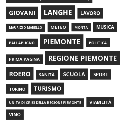
LANGHE
GIOVANI
LAVORO
METEO
MUSICA
MONTÀ
MAURIZIO MARELLO
PIEMONTE
POLITICA
PALLAPUGNO
REGIONE PIEMONTE
PRIMA PAGINA
ROERO
SCUOLA
SPORT
SANITÀ
TURISMO
TORINO
VIABILITÀ
UNITÀ DI CRISI DELLA REGIONE PIEMONTE
VINO