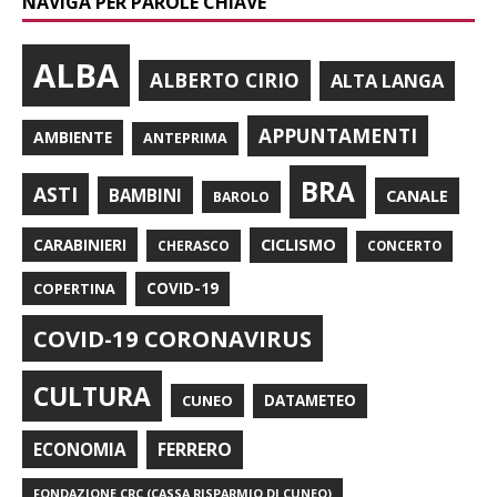
NAVIGA PER PAROLE CHIAVE
ALBA
ALBERTO CIRIO
ALTA LANGA
APPUNTAMENTI
AMBIENTE
ANTEPRIMA
BRA
ASTI
BAMBINI
CANALE
BAROLO
CARABINIERI
CICLISMO
CHERASCO
CONCERTO
COPERTINA
COVID-19
COVID-19 CORONAVIRUS
CULTURA
CUNEO
DATAMETEO
FERRERO
ECONOMIA
FONDAZIONE CRC (CASSA RISPARMIO DI CUNEO)