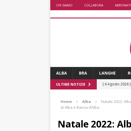
CHI SIAMO
COLLABORA
ABBONATI
ALBA
BRA
LANGHE
R
[ 6 Agosto 2026 
ULTIME NOTIZIE
ALTRE NOTIZI
Home
Alba
Natale 2022: Alb
[ 6 Agosto 2026 
di Alba e Banca d’Alba
«Nessun conflitto
Natale 2022: Al
[ 6 Agosto 2026 