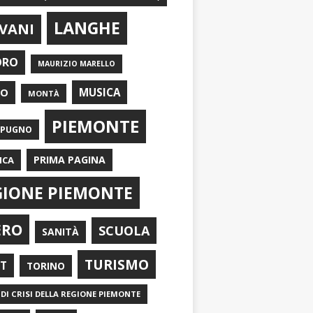
LANGHE
VANI
ORO
MAURIZIO MARELLO
EO
MUSICA
MONTÀ
PIEMONTE
APUGNO
PRIMA PAGINA
ICA
GIONE PIEMONTE
ERO
SCUOLA
SANITÀ
TURISMO
RT
TORINO
DI CRISI DELLA REGIONE PIEMONTE