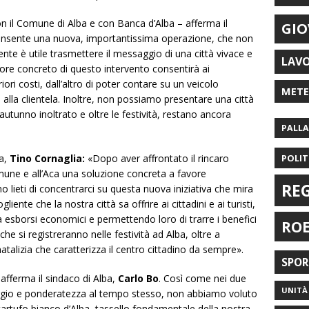
n il Comune di Alba e con Banca d’Alba – afferma il
GIO
nsente una nuova, importantissima operazione, che non
te è utile trasmettere il messaggio di una città vivace e
LAV
lore concreto di questo intervento consentirà ai
ori costi, dall’altro di poter contare su un veicolo
MET
alla clientela. Inoltre, non possiamo presentare una città
’autunno inoltrato e oltre le festività, restano ancora
PALL
ba,
Tino Cornaglia:
«Dopo aver affrontato il rincaro
POLIT
une e all’Aca una soluzione concreta a favore
RE
mo lieti di concentrarci su questa nuova iniziativa che mira
ente che la nostra città sa offrire ai cittadini e ai turisti,
 esborsi economici e permettendo loro di trarre i benefici
RO
che si registreranno nelle festività ad Alba, oltre a
natalizia che caratterizza il centro cittadino da sempre».
SPO
afferma il sindaco di Alba,
Carlo Bo
. Così come nei due
UNITÀ 
ggio e ponderatezza al tempo stesso, non abbiamo voluto
 tartufo bianco d’Alba, tassello fondamentale della nostra