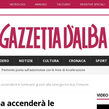
NECROLOGI
ANNUNCI
TACCUINO
INIZIATIVE SPECIALI
OERO
NOTIZIE
CULTURA
CRONACA
SPORT
]
Piemonte punta sull’automotive con le Aree di Accelerazione
E
a accenderà le luminarie grazie alla sinergia tra Aca, Comune
]
Dimissioni in Consiglio comunale ad Alba, Galeasso lascia:
VIDEO
 d’interessi»
ALBA
ba accenderà le
]
ITINERARI / In gita a Infini.To, il sorprendente museo e