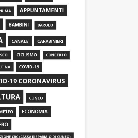
APPUNTAMENTI
PRIMA
I
BAMBINI
BAROLO
A
CANALE
CARABINIERI
CICLISMO
ASCO
CONCERTO
RTINA
COVID-19
ID-19 CORONAVIRUS
LTURA
CUNEO
ECONOMIA
METEO
ERO
IONE CRC (CASSA RISPARMIO DI CUNEO)