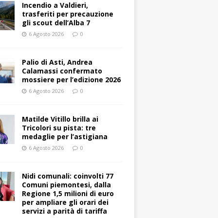
Incendio a Valdieri,
trasferiti per precauzione
gli scout dell’Alba 7
6 Agosto 2026
0
Palio di Asti, Andrea
Calamassi confermato
mossiere per l’edizione 2026
6 Agosto 2026
0
Matilde Vitillo brilla ai
Tricolori su pista: tre
medaglie per l’astigiana
6 Agosto 2026
0
Nidi comunali: coinvolti 77
Comuni piemontesi, dalla
Regione 1,5 milioni di euro
per ampliare gli orari dei
servizi a parità di tariffa