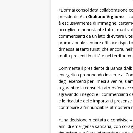
«L’ormai consolidata collaborazione co
presidente Aca
Giuliano Viglione
– co
è esclusivamente di immagine: certamen
accogliente nonostante tutto, ma il va
commercianti da un lato di evitare ulteri
promozionale sempre efficace rispetto 
dimessa ai tanti turisti che ancora, nell
molto presenti in città e nel territorio».
Commenta il presidente di Banca d’Al
energetico proponendo insieme al Com
degli esercenti per i mesi a venire, sia
a garantire la consueta atmosfera accogli
sgravando i negozi e i commercianti da
e le ricadute delle importanti presenze 
contribuire all’irrinunciabile atmosfera 
«Una decisione meditata e condivisa – 
anni di emergenza sanitaria, con cora
rinunciare alla Fiera internazionale del