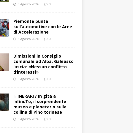
6 Agosto 2026
0
Piemonte punta
sull’automotive con le Aree
di Accelerazione
6 Agosto 2026
0
Dimissioni in Consiglio
comunale ad Alba, Galeasso
lascia: «Nessun conflitto
d’interessi»
6 Agosto 2026
0
ITINERARI / In gita a
Infini.To, il sorprendente
museo e planetario sulla
collina di Pino torinese
6 Agosto 2026
0