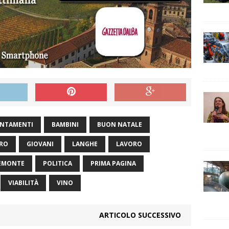
NTAMENTI
BAMBINI
BUON NATALE
ERO
GIOVANI
LANGHE
LAVORO
EMONTE
POLITICA
PRIMA PAGINA
VIABILITÀ
VINO
ARTICOLO SUCCESSIVO