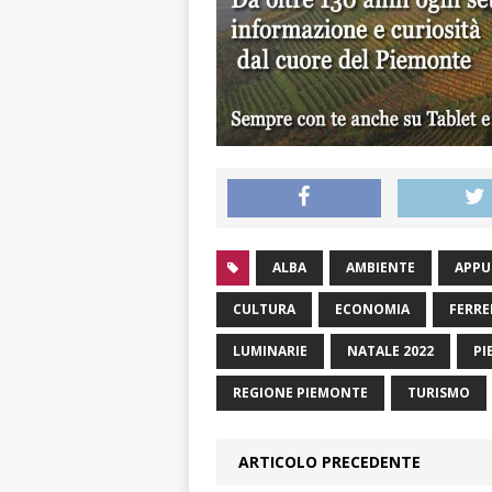
ALBA
AMBIENTE
APPU
CULTURA
ECONOMIA
FERR
LUMINARIE
NATALE 2022
PI
REGIONE PIEMONTE
TURISMO
ARTICOLO PRECEDENTE