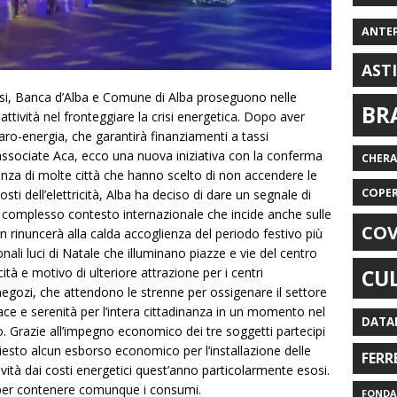
ANTE
AST
i, Banca d’Alba e Comune di Alba proseguono nelle
BR
ttività nel fronteggiare la crisi energetica. Dopo aver
caro-energia, che garantirà finanziamenti a tassi
ssociate Aca, ecco una nuova iniziativa con la conferma
CHER
ferenza di molte città che hanno scelto di non accendere le
COPE
osti dell’elettricità, Alba ha deciso di dare un segnale di
il complesso contesto internazionale che incide anche sulle
COV
on rinuncerà alla calda accoglienza del periodo festivo più
onali luci di Natale che illuminano piazze e vie del centro
cità e motivo di ulteriore attrazione per i centri
CU
 negozi, che attendono le strenne per ossigenare il settore
e e serenità per l’intera cittadinanza in un momento nel
DATA
o. Grazie all’impegno economico dei tre soggetti partecipi
hiesto alcun esborso economico per l’installazione delle
FERR
ività dai costi energetici quest’anno particolarmente esosi.
 per contenere comunque i consumi.
FONDAZ