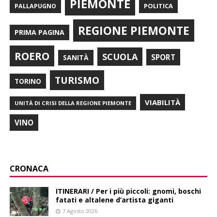
PIEMONTE
POLITICA
PALLAPUGNO
REGIONE PIEMONTE
PRIMA PAGINA
ROERO
SCUOLA
SPORT
SANITÀ
TURISMO
TORINO
VIABILITÀ
UNITÀ DI CRISI DELLA REGIONE PIEMONTE
VINO
CRONACA
ITINERARI / Per i più piccoli: gnomi, boschi
fatati e altalene d’artista giganti
7 Agosto 2026