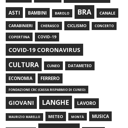
BRA
ASTI
BAMBINI
CANALE
BAROLO
CARABINIERI
CICLISMO
CHERASCO
CONCERTO
COPERTINA
COVID-19
COVID-19 CORONAVIRUS
CULTURA
CUNEO
DATAMETEO
FERRERO
ECONOMIA
FONDAZIONE CRC (CASSA RISPARMIO DI CUNEO)
LANGHE
GIOVANI
LAVORO
METEO
MUSICA
MONTÀ
MAURIZIO MARELLO