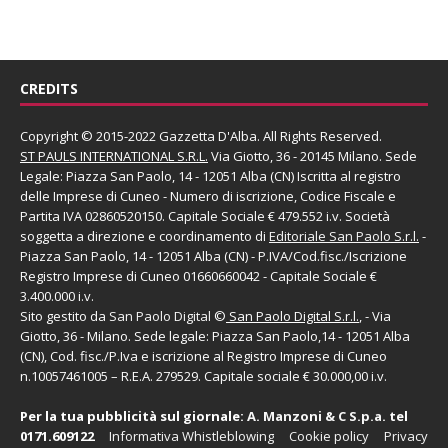
CREDITS
Copyright © 2015-2022 Gazzetta D'Alba. All Rights Reserved.
ST PAULS INTERNATIONAL S.R.L.
Via Giotto, 36 - 20145 Milano. Sede
Legale: Piazza San Paolo, 14 - 12051 Alba (CN) Iscritta al registro
delle Imprese di Cuneo - Numero di iscrizione, Codice Fiscale e
Partita IVA 02860520150. Capitale Sociale € 479.552 i.v. Società
soggetta a direzione e coordinamento di
Editoriale San Paolo
S.r.l.
-
Piazza San Paolo, 14 - 12051 Alba (CN) - P.IVA/Cod.fisc./Iscrizione
Registro Imprese di Cuneo 01660660042 - Capitale Sociale €
3.400.000 i.v.
Sito gestito da
San Paolo Digital
©
San Paolo Digital S.r.l.
, - Via
Giotto, 36 - Milano. Sede legale: Piazza San Paolo,14 - 12051 Alba
(CN), Cod. fisc./P.Iva e iscrizione al Registro Imprese di Cuneo
n.10057461005 – R.E.A. 279529. Capitale sociale € 30.000,00 i.v.
Per la tua pubblicità sul giornale:
A. Manzoni & C S.p.a.
tel
0171.609122
Informativa Whistleblowing
Cookie policy
Privacy