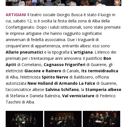
ARTIGIANI
Il teatro sociale Giorgio Busca è stato il luogo in
cui, sabato 12, si è svolta la festa della zona di Alba della
Confartigianato. Dopo i saluti istituzionali, sono state premiate
le imprese artigiane che hanno raggiunto significativi
anniversari di fedeltà associativa. Due i traguardi di
cinquant’anni di appartenenza, entrambi albesi: essi sono
Allario pneumatici
e la tipografia
L’artigiana
. L’elenco dei
premiati per i trentacinque anni annovera: il pastificio
Bon
Aptit
di Corneliano,
Cagnasso Frigoriferi
di Guarene, gli
elettricisti
Giacone e Rainero
di Canale,
Its termoidraulica
di Alba, l’elettricista
Spirito Nervo
di Baldissero, officina
autorizzata
New Holland di Armando La Falce
di Guarene,
l’acconciatrice albese
Salvina Schifano
, la
Stamperia albese
di Stefania e Daniela Balestra,
Val verniciature
di Federico
Taschini di Alba.