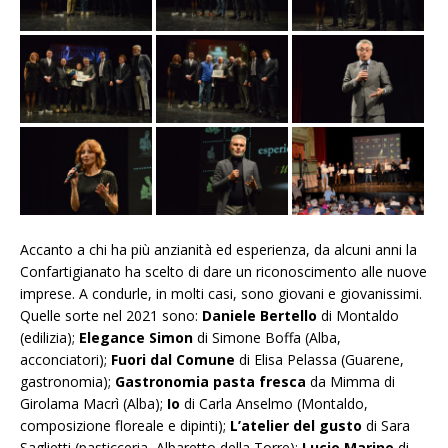
Accanto a chi ha più anzianità ed esperienza, da alcuni anni la
Confartigianato ha scelto di dare un riconoscimento alle nuove
imprese. A condurle, in molti casi, sono giovani e giovanissimi.
Quelle sorte nel 2021 sono:
Daniele Bertello
di Montaldo
(edilizia);
Elegance Simon
di Simone Boffa (Alba,
acconciatori);
Fuori dal Comune
di Elisa Pelassa (Guarene,
gastronomia);
Gastronomia pasta fresca
da Mimma di
Girolama Macrì (Alba);
Io
di Carla Anselmo (Montaldo,
composizione floreale e dipinti);
L’atelier del gusto
di Sara
Saglietti (pasticceria, Albaretto della Torre);
Lucio Marino
di