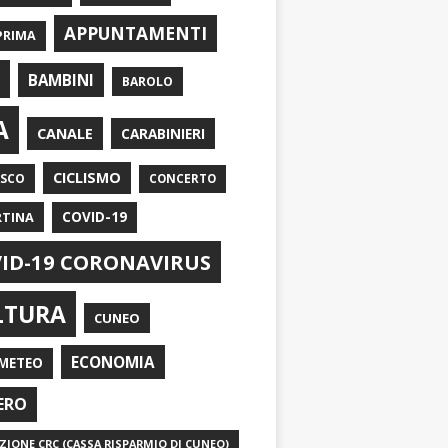
APPUNTAMENTI
PRIMA
I
BAMBINI
BAROLO
A
CANALE
CARABINIERI
CICLISMO
ASCO
CONCERTO
RTINA
COVID-19
ID-19 CORONAVIRUS
LTURA
CUNEO
ECONOMIA
METEO
ERO
IONE CRC (CASSA RISPARMIO DI CUNEO)