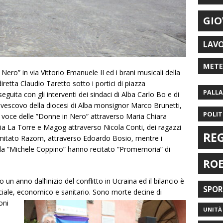
GIO
LAV
MET
 Nero” in via Vittorio Emanuele II ed i brani musicali della
retta Claudio Taretto sotto i portici di piazza
PALL
guita con gli interventi dei sindaci di Alba Carlo Bo e di
 vescovo della diocesi di Alba monsignor Marco Brunetti,
POLIT
la voce delle ”Donne in Nero” attraverso Maria Chiara
ria La Torre e Magog attraverso Nicola Conti, dei ragazzi
RE
omitato Razom, attraverso Edoardo Bosio, mentre i
ola “Michele Coppino” hanno recitato “Promemoria” di
RO
un anno dall’inizio del conflitto in Ucraina ed il bilancio è
SPO
ciale, economico e sanitario. Sono morte decine di
oni
UNITÀ 