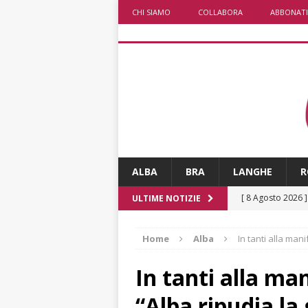
CHI SIAMO
COLLABORA
ABBONATI
ALBA
BRA
LANGHE
R
[ 8 Agosto 2026 
ULTIME NOTIZIE
ALBA
Home
Alba
In tanti alla man
[ 8 Agosto 2026 
San Lorenzo
A
In tanti alla ma
[ 8 Agosto 2026 
“Alba ripudia la