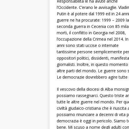
Responsabilità le ha avute anche
l’Occidente. C’erano le avvisaglie. Vladi
Putin è al potere dal 1999 ed in 24 anni
guerre ne ha procurate: 1999 – 2009 la
seconda guerra in Cecenia con 85 mila
morti, il conflitto in Georgia nel 2008,
l’occupazione della Crimea nel 2014. In
anni sono stati uccise o internate
tantissime persone semplicemente pe
oppositori politici, dissidenti, manifesta
giornalisti. Inoltre, in questo moment
altre parti del mondo. Le guerre sono 
Le democrazie dovrebbero agire tutte in
Il vescovo della diocesi di Alba monsig
possiamo rassegnarci. Questo triste an
tutte le altre guerre nel mondo. Per q
civiltà giudaico-cristiana che è riuscita 
possiamo rinunciare a decenni di vita p
democrazia è oggi in pericolo. Siamo tor
bene. Mi scuso a nome degli adulti con 