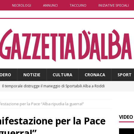
NECROLOGI
ANNUNCI
TACCUINO
INIZIATIVE SPECIALI
OERO
NOTIZIE
CULTURA
CRONACA
SPORT
]
Il temporale distrugge il maneggio di Sportabili Alba a Roddi
ifestazione per la Pace “Alba ripudia la guerra!”
]
La magia della Notte delle stelle: ad Alba è tutto pronto per
VIDEO
LBA
nifestazione per la Pace
]
Distretto Alba-Bra: contributi a 51 imprese del commercio
 guerra!”