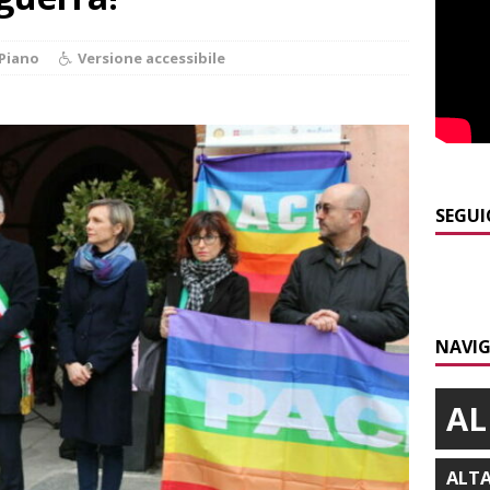
]
Rotary Club Bra: arriva il “Premio per l’Eccellenza”
BRA
Piano
Versione accessibile
]
Valdieri: escursionista in difficoltà salvata oltre i 2.000 metri
]
Caso Galeasso in Comune ad Alba, per la Lega le dimissioni
l problema politico
ALBA
SEGUI
]
ITINERARI / La ciclabile del Ponente ligure sui vecchi binari
]
Da Cgil e Uil parte un esposto sul caso Crc-La Stampa
ALBA
NAVIG
AL
ALT