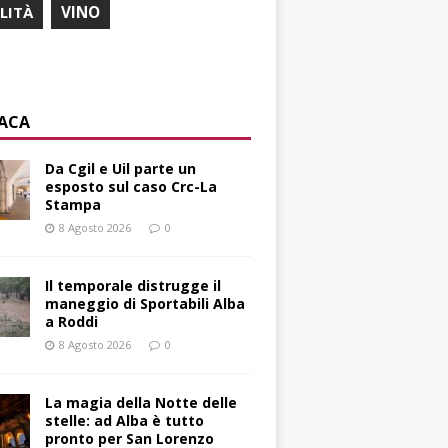
ILITÀ
VINO
ACA
Da Cgil e Uil parte un
esposto sul caso Crc-La
Stampa
8 Agosto 2026
0
Il temporale distrugge il
maneggio di Sportabili Alba
a Roddi
8 Agosto 2026
0
La magia della Notte delle
stelle: ad Alba è tutto
pronto per San Lorenzo