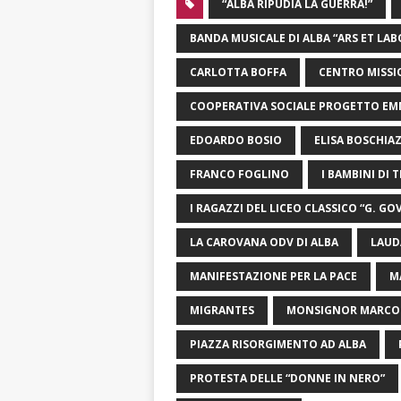
“ALBA RIPUDIA LA GUERRA!”
BANDA MUSICALE DI ALBA “ARS ET LAB
CARLOTTA BOFFA
CENTRO MISSI
COOPERATIVA SOCIALE PROGETTO E
EDOARDO BOSIO
ELISA BOSCHIA
FRANCO FOGLINO
I BAMBINI DI
I RAGAZZI DEL LICEO CLASSICO “G. G
LA CAROVANA ODV DI ALBA
LAUD
MANIFESTAZIONE PER LA PACE
M
MIGRANTES
MONSIGNOR MARCO 
PIAZZA RISORGIMENTO AD ALBA
PROTESTA DELLE “DONNE IN NERO”