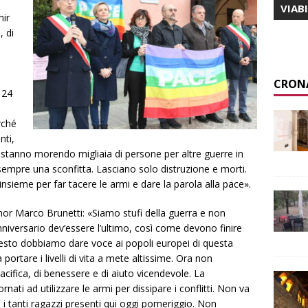
VIAB
mir
, di
CRON
 24
rché
nti,
o stanno morendo migliaia di persone per altre guerre in
sempre una sconfitta. Lasciano solo distruzione e morti.
sieme per far tacere le armi e dare la parola alla pace».
nor Marco Brunetti: «Siamo stufi della guerra e non
niversario dev’essere l’ultimo, così come devono finire
uesto dobbiamo dare voce ai popoli europei di questa
a portare i livelli di vita a mete altissime. Ora non
acifica, di benessere e di aiuto vicendevole. La
nati ad utilizzare le armi per dissipare i conflitti. Non va
i tanti ragazzi presenti qui oggi pomeriggio. Non