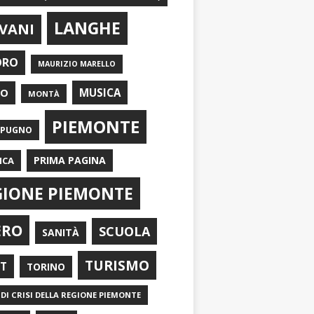
LANGHE
VANI
ORO
MAURIZIO MARELLO
EO
MUSICA
MONTÀ
PIEMONTE
APUGNO
PRIMA PAGINA
ICA
GIONE PIEMONTE
ERO
SCUOLA
SANITÀ
TURISMO
RT
TORINO
DI CRISI DELLA REGIONE PIEMONTE