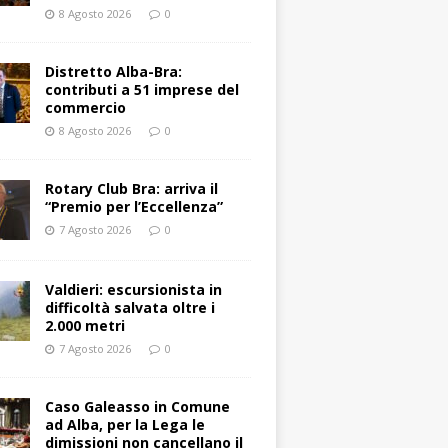
8 Agosto 2026
0
Distretto Alba-Bra:
contributi a 51 imprese del
commercio
8 Agosto 2026
0
Rotary Club Bra: arriva il
“Premio per l’Eccellenza”
7 Agosto 2026
0
Valdieri: escursionista in
difficoltà salvata oltre i
2.000 metri
7 Agosto 2026
0
Caso Galeasso in Comune
ad Alba, per la Lega le
dimissioni non cancellano il