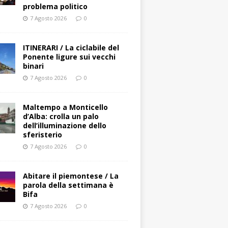
problema politico
7 Agosto 2026
0
ITINERARI / La ciclabile del
Ponente ligure sui vecchi
binari
7 Agosto 2026
0
Maltempo a Monticello
d’Alba: crolla un palo
dell’illuminazione dello
sferisterio
7 Agosto 2026
0
Abitare il piemontese / La
parola della settimana è
Bifa
7 Agosto 2026
0