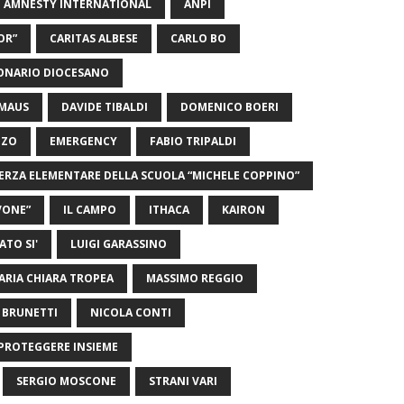
AMNESTY INTERNATIONAL
ANPI
OR”
CARITAS ALBESE
CARLO BO
ONARIO DIOCESANO
MMAUS
DAVIDE TIBALDI
DOMENICO BOERI
ZZO
EMERGENCY
FABIO TRIPALDI
 TERZA ELEMENTARE DELLA SCUOLA “MICHELE COPPINO”
OVONE”
IL CAMPO
ITHACA
KAIRON
ATO SI'
LUIGI GARASSINO
ARIA CHIARA TROPEA
MASSIMO REGGIO
BRUNETTI
NICOLA CONTI
PROTEGGERE INSIEME
SERGIO MOSCONE
STRANI VARI