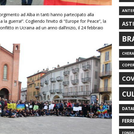
ANTE
orgimento ad Alba in tanti hanno partecipato alla
 la guerra!”. Cogliendo l’invito di “Europe for Peace”, la
AST
onflitto in Ucraina ad un anno dall’inizio, il 24 febbraio
BR
CHER
COPE
COV
CU
DATA
FERR
FONDAZ