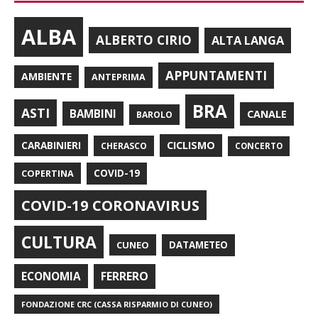
ALBA
ALBERTO CIRIO
ALTA LANGA
APPUNTAMENTI
AMBIENTE
ANTEPRIMA
BRA
ASTI
BAMBINI
CANALE
BAROLO
CARABINIERI
CICLISMO
CHERASCO
CONCERTO
COPERTINA
COVID-19
COVID-19 CORONAVIRUS
CULTURA
CUNEO
DATAMETEO
FERRERO
ECONOMIA
FONDAZIONE CRC (CASSA RISPARMIO DI CUNEO)