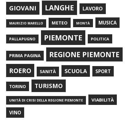
LANGHE
GIOVANI
LAVORO
METEO
MUSICA
MONTÀ
MAURIZIO MARELLO
PIEMONTE
POLITICA
PALLAPUGNO
REGIONE PIEMONTE
PRIMA PAGINA
ROERO
SCUOLA
SPORT
SANITÀ
TURISMO
TORINO
VIABILITÀ
UNITÀ DI CRISI DELLA REGIONE PIEMONTE
VINO