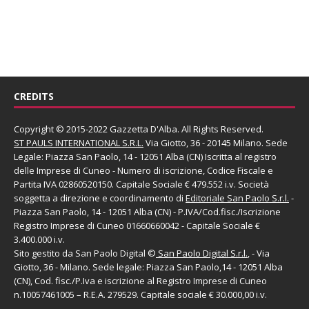
CREDITS
Copyright © 2015-2022 Gazzetta D'Alba. All Rights Reserved.
ST PAULS INTERNATIONAL S.R.L.
Via Giotto, 36 - 20145 Milano. Sede
Legale: Piazza San Paolo, 14 - 12051 Alba (CN) Iscritta al registro
delle Imprese di Cuneo - Numero di iscrizione, Codice Fiscale e
Partita IVA 02860520150. Capitale Sociale € 479.552 i.v. Società
soggetta a direzione e coordinamento di
Editoriale San Paolo
S.r.l.
-
Piazza San Paolo, 14 - 12051 Alba (CN) - P.IVA/Cod.fisc./Iscrizione
Registro Imprese di Cuneo 01660660042 - Capitale Sociale €
3.400.000 i.v.
Sito gestito da
San Paolo Digital
©
San Paolo Digital S.r.l.
, - Via
Giotto, 36 - Milano. Sede legale: Piazza San Paolo,14 - 12051 Alba
(CN), Cod. fisc./P.Iva e iscrizione al Registro Imprese di Cuneo
n.10057461005 – R.E.A. 279529. Capitale sociale € 30.000,00 i.v.