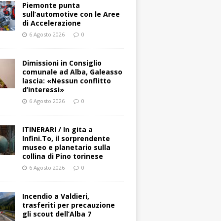
Piemonte punta
sull’automotive con le Aree
di Accelerazione
6 Agosto 2026
0
Dimissioni in Consiglio
comunale ad Alba, Galeasso
lascia: «Nessun conflitto
d’interessi»
6 Agosto 2026
0
ITINERARI / In gita a
Infini.To, il sorprendente
museo e planetario sulla
collina di Pino torinese
6 Agosto 2026
0
Incendio a Valdieri,
trasferiti per precauzione
gli scout dell’Alba 7