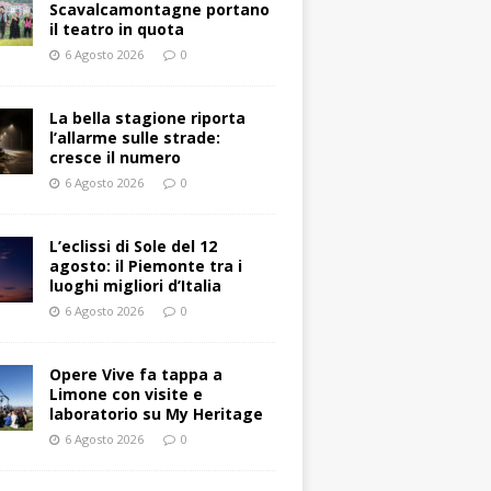
Scavalcamontagne portano
il teatro in quota
6 Agosto 2026
0
La bella stagione riporta
l’allarme sulle strade:
cresce il numero
6 Agosto 2026
0
L’eclissi di Sole del 12
agosto: il Piemonte tra i
luoghi migliori d’Italia
6 Agosto 2026
0
Opere Vive fa tappa a
Limone con visite e
laboratorio su My Heritage
6 Agosto 2026
0