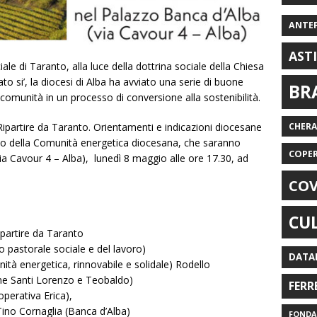
ANTE
AST
ale di Taranto, alla luce della dottrina sociale della Chiesa
to si’, la diocesi di Alba ha avviato una serie di buone
BR
comunità in un processo di conversione alla sostenibilità.
Ripartire da Taranto. Orientamenti e indicazioni diocesane
CHER
avvio della Comunità energetica diocesana, che saranno
COPE
ia Cavour 4 – Alba), lunedì 8 maggio alle ore 17.30, ad
COV
CU
partire da Taranto
o pastorale sociale e del lavoro)
DATA
tà energetica, rinnovabile e solidale) Rodello
ne Santi Lorenzo e Teobaldo)
FERR
operativa Erica),
Tino Cornaglia (Banca d’Alba)
FONDAZ