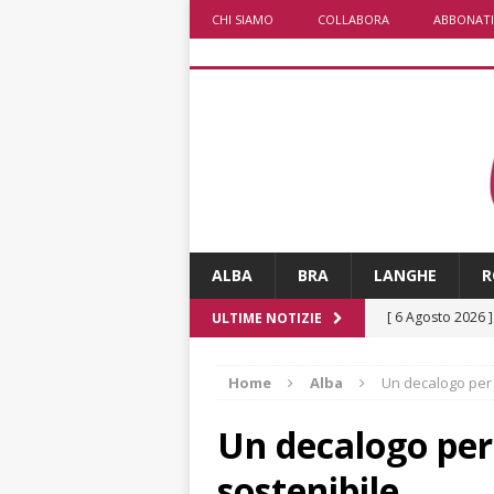
CHI SIAMO
COLLABORA
ABBONATI
ALBA
BRA
LANGHE
R
[ 6 Agosto 2026 
ULTIME NOTIZIE
rotonda: giovan
Home
Alba
Un decalogo per 
[ 6 Agosto 2026 
numero
ALTRE
Un decalogo per
[ 6 Agosto 2026 
sostenibile