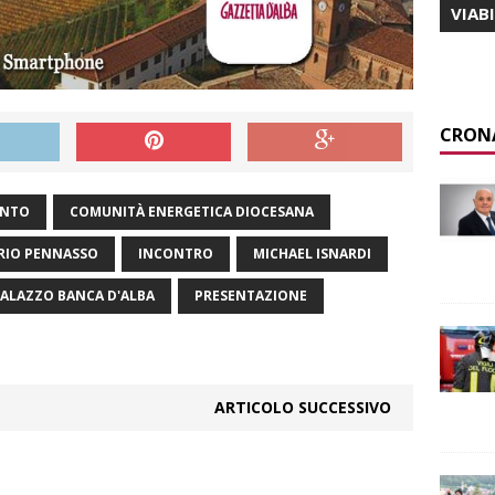
VIAB
CRON
ANTO
COMUNITÀ ENERGETICA DIOCESANA
RIO PENNASSO
INCONTRO
MICHAEL ISNARDI
ALAZZO BANCA D'ALBA
PRESENTAZIONE
ARTICOLO SUCCESSIVO