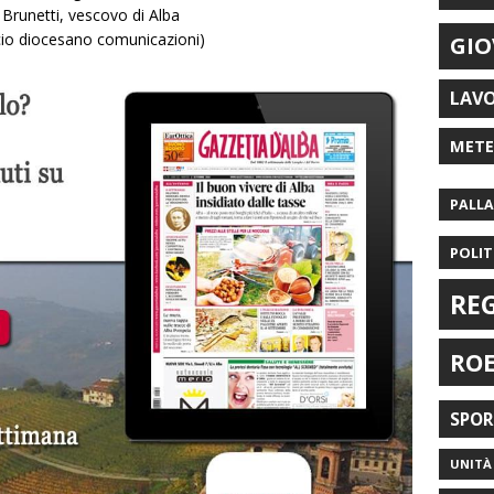
Brunetti, vescovo di Alba
cio diocesano comunicazioni)
GIO
LAV
MET
PALL
POLIT
RE
RO
SPO
UNITÀ 