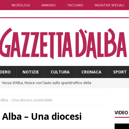
NECROLOGI
ANNUNCI
TACCUINO
INIZIATIVE SPECIALI
OERO
NOTIZIE
CULTURA
CRONACA
SPORT
]
Vezza d’Alba, finisce con l’auto sullo spartitraffico della
e in ospedale
CRONACA
Alba – Una diocesi sostenibile
]
La bella stagione riporta l’allarme sulle strade: cresce il
VIDEO
 NOTIZIE
 Alba – Una diocesi
]
Piemonte punta sull’automotive con le Aree di Accelerazione