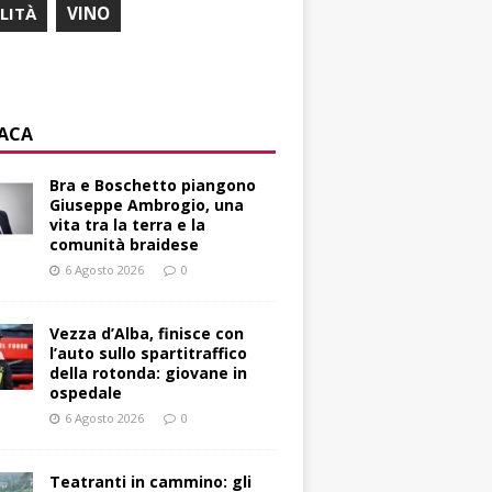
ILITÀ
VINO
ACA
Bra e Boschetto piangono
Giuseppe Ambrogio, una
vita tra la terra e la
comunità braidese
6 Agosto 2026
0
Vezza d’Alba, finisce con
l’auto sullo spartitraffico
della rotonda: giovane in
ospedale
6 Agosto 2026
0
Teatranti in cammino: gli