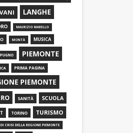
LANGHE
VANI
ORO
MAURIZIO MARELLO
EO
MUSICA
MONTÀ
PIEMONTE
APUGNO
PRIMA PAGINA
ICA
GIONE PIEMONTE
ERO
SCUOLA
SANITÀ
TURISMO
RT
TORINO
DI CRISI DELLA REGIONE PIEMONTE