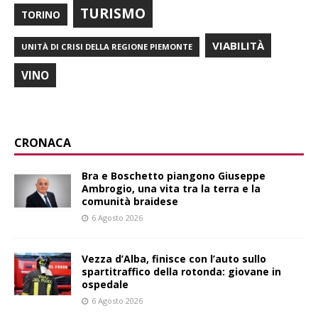
TURISMO
TORINO
VIABILITÀ
UNITÀ DI CRISI DELLA REGIONE PIEMONTE
VINO
CRONACA
Bra e Boschetto piangono Giuseppe
Ambrogio, una vita tra la terra e la
comunità braidese
6 Agosto 2026
Vezza d’Alba, finisce con l’auto sullo
spartitraffico della rotonda: giovane in
ospedale
6 Agosto 2026