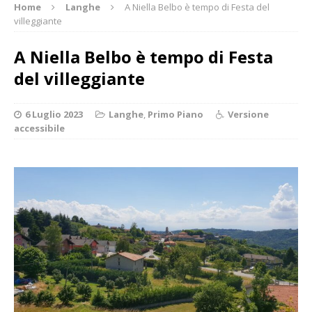
Home
Langhe
A Niella Belbo è tempo di Festa del
villeggiante
A Niella Belbo è tempo di Festa
del villeggiante
6 Luglio 2023
Langhe
,
Primo Piano
Versione
accessibile