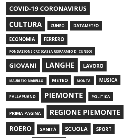
COVID-19 CORONAVIRUS
CULTURA
CUNEO
DATAMETEO
FERRERO
ECONOMIA
FONDAZIONE CRC (CASSA RISPARMIO DI CUNEO)
LANGHE
GIOVANI
LAVORO
METEO
MUSICA
MONTÀ
MAURIZIO MARELLO
PIEMONTE
POLITICA
PALLAPUGNO
REGIONE PIEMONTE
PRIMA PAGINA
ROERO
SCUOLA
SPORT
SANITÀ