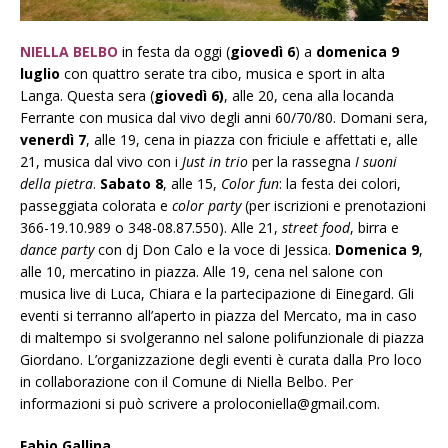
NIELLA BELBO
in festa da oggi (
giovedì 6
) a
domenica 9
luglio
con quattro serate tra cibo, musica e sport in alta
Langa. Questa sera (
giovedì 6)
, alle 20, cena alla locanda
Ferrante con musica dal vivo degli anni 60/70/80. Domani sera,
venerdì 7
, alle 19, cena in piazza con friciule e affettati e, alle
21, musica dal vivo con i
Just in trio
per la rassegna
I suoni
della pietra
.
Sabato 8
, alle 15,
Color fun
: la festa dei colori,
passeggiata colorata e
color party
(per iscrizioni e prenotazioni
366-19.10.989 o 348-08.87.550). Alle 21,
street food
, birra e
dance party
con dj Don Calo e la voce di Jessica.
Domenica 9
,
alle 10, mercatino in piazza. Alle 19, cena nel salone con
musica live di Luca, Chiara e la partecipazione di Einegard. Gli
eventi si terranno all’aperto in piazza del Mercato, ma in caso
di maltempo si svolgeranno nel salone polifunzionale di piazza
Giordano. L’organizzazione degli eventi è curata dalla Pro loco
in collaborazione con il Comune di Niella Belbo. Per
informazioni si può scrivere a proloconiella@gmail.com.
Fabio Gallina