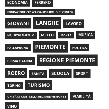
FERRERO
ECONOMIA
FONDAZIONE CRC (CASSA RISPARMIO DI CUNEO)
LANGHE
GIOVANI
LAVORO
METEO
MUSICA
MONTÀ
MAURIZIO MARELLO
PIEMONTE
POLITICA
PALLAPUGNO
REGIONE PIEMONTE
PRIMA PAGINA
ROERO
SCUOLA
SPORT
SANITÀ
TURISMO
TORINO
VIABILITÀ
UNITÀ DI CRISI DELLA REGIONE PIEMONTE
VINO