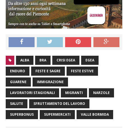
ALBA
BRA
CRISI EGEA
EGEA
ENDURO
FESTE E SAGRE
FESTE ESTIVE
GUARENE
IMMIGRAZIONE
LAVORATORI STAGIONALI
MIGRANTI
NARZOLE
SALUTE
SFRUTTAMENTO DEL LAVORO
SUPERBONUS
SUPERMERCATI
VALLE BORMIDA