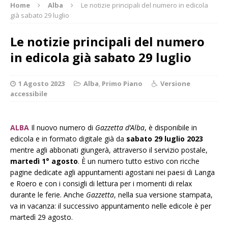
Home
Alba
Le notizie principali del numero in edicola
già sabato 29 luglio
Le notizie principali del numero
in edicola già sabato 29 luglio
1 Agosto 2023
Alba
,
Primo Piano
Versione
accessibile
ALBA
Il nuovo numero di
Gazzetta d’Alba
, è disponibile in
edicola e in formato digitale già da
sabato 29 luglio 2023
mentre agli abbonati giungerà, attraverso il servizio postale,
martedì 1° agosto
. È un numero tutto estivo con ricche
pagine dedicate agli appuntamenti agostani nei paesi di Langa
e Roero e con i consigli di lettura per i momenti di relax
durante le ferie. Anche
Gazzetta
, nella sua versione stampata,
va in vacanza: il successivo appuntamento nelle edicole è per
martedì 29 agosto.